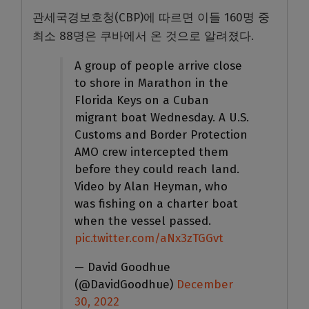
관세국경보호청(CBP)에 따르면 이들 160명 중
최소 88명은 쿠바에서 온 것으로 알려졌다.
A group of people arrive close
to shore in Marathon in the
Florida Keys on a Cuban
migrant boat Wednesday. A U.S.
Customs and Border Protection
AMO crew intercepted them
before they could reach land.
Video by Alan Heyman, who
was fishing on a charter boat
when the vessel passed.
pic.twitter.com/aNx3zTGGvt
— David Goodhue
(@DavidGoodhue)
December
30, 2022