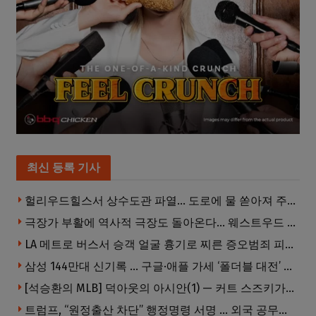
최신 등록 기사
헐리우드힐스서 상수도관 파열… 도로에 물 쏟아져 주민 약 100명 피해
극장가 부활에 역사적 극장도 돌아온다… 웨스트우드 ‘브루인 극장’ 10월 재개장 추진
LA 메트로 버스서 승객 얼굴 흉기로 찌른 증오범죄 피고인, 종신형에 징역 7년 추가 선고
삼성 144만대 신기록 … 구글·애플 가세 ‘폴더블 대전’ 열린다
[석승환의 MLB] 덕아웃의 아시안(1) — 커트 스즈키가 우리에게 묻는 것
트럼프, “원정출산 차단” 행정명령 서명 … 외국 공무원 자녀도 시민권 안준다