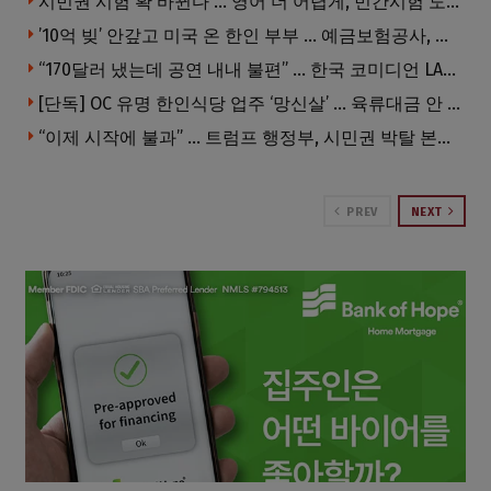
시민권 시험 확 바뀐다 … 영어 더 어렵게, 민간시험 도입 추진
’10억 빚’ 안갚고 미국 온 한인 부부 … 예금보험공사, 미국서 소송
“170달러 냈는데 공연 내내 불편” … 한국 코미디언 LA공연, 음향 불량에 외모 비하 개그 논란
[단독] OC 유명 한인식당 업주 ‘망신살’ … 육류대금 안 갚자 식당서 공개추심
“이제 시작에 불과” … 트럼프 행정부, 시민권 박탈 본격화
PREV
NEXT