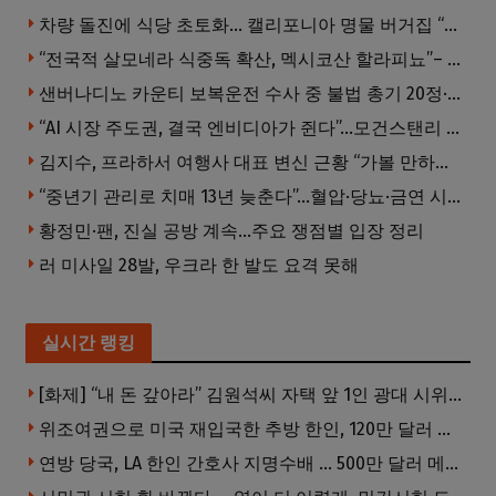
차량 돌진에 식당 초토화… 캘리포니아 명물 버거집 “다시 일어설 수 있도록 도와주세요”
“전국적 살모네라 식중독 확산, 멕시코산 할라피뇨”– CDC
샌버나디노 카운티 보복운전 수사 중 불법 총기 20정·탄약 2만 발 압수
“AI 시장 주도권, 결국 엔비디아가 쥔다”…모건스탠리 장담
김지수, 프라하서 여행사 대표 변신 근황 “가볼 만하니…”
“중년기 관리로 치매 13년 늦춘다”…혈압·당뇨·금연 시기가 골든타임
황정민·팬, 진실 공방 계속…주요 쟁점별 입장 정리
러 미사일 28발, 우크라 한 발도 요격 못해
실시간 랭킹
[화제] “내 돈 갚아라” 김원석씨 자택 앞 1인 광대 시위 … 한인 투자사, “108만 달러 못받아”
위조여권으로 미국 재입국한 추방 한인, 120만 달러 은행 사기 행각
연방 당국, LA 한인 간호사 지명수배 … 500만 달러 메디캐어 사기, 선고 직전 한국 도주