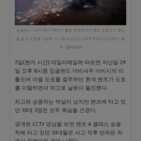
잉글랜드 더비시에서 10대가 몰던 메르세데즈 벤즈 승용차가 중심
을 잃고 도로를 이탈해 차고를 박살내는 CCTV 영상이 공개됐다. 출
처 : @KhalSir
2일(현지 시간) 데일리메일에 따르면 지난달 29
일 오후 8시쯤 잉글랜드 더비셔주 더비시의 리
틀오버 마을 도로를 질주하던 흰색 벤츠가 도로
를 이탈하면서 차고로 날듯이 돌진했다.
차고와 승용차는 박살이 났지만 벤츠에 타고 있
던 10대 3명은 모두 목숨을 건졌다.
공개된 CCTV 영상을 보면 벤츠 A 클래스 승용
차에 타고 있던 10대들은 사고 직후 반파된 차