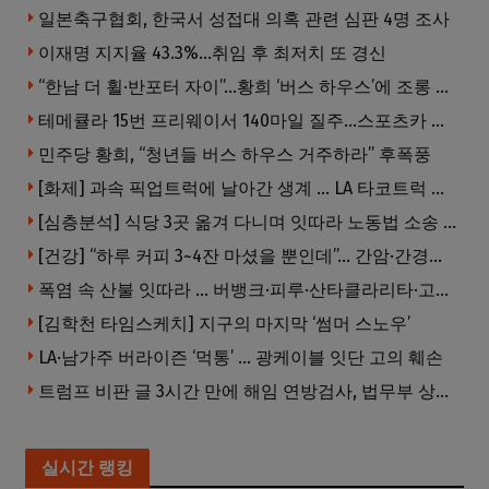
일본축구협회, 한국서 성접대 의혹 관련 심판 4명 조사
이재명 지지율 43.3%…취임 후 최저치 또 경신
“한남 더 휠·반포터 자이”…황희 ‘버스 하우스’에 조롱 쏟아져
테메큘라 15번 프리웨이서 140마일 질주…스포츠카 압수
민주당 황희, “청년들 버스 하우스 거주하라” 후폭풍
[화제] 과속 픽업트럭에 날아간 생계 … LA 타코트럭 일가족 3명 부상
[심층분석] 식당 3곳 옮겨 다니며 잇따라 노동법 소송 … 피소된 곳 모두 LA·OC 한인 식당들
[건강] “하루 커피 3~4잔 마셨을 뿐인데”… 간암·간경변 위험 뚝
폭염 속 산불 잇따라 … 버뱅크·피루·산타클라리타·고먼 잇단 산불
[김학천 타임스케치] 지구의 마지막 ‘썸머 스노우’
LA·남가주 버라이즌 ‘먹통’ … 광케이블 잇단 고의 훼손
트럼프 비판 글 3시간 만에 해임 연방검사, 법무부 상대 소송
실시간 랭킹