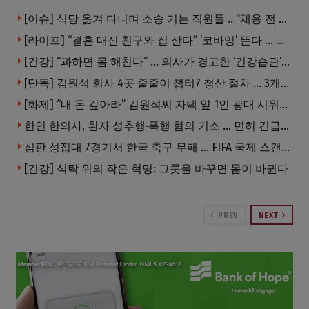
[이슈] 식당 옮겨 다니며 소송 거는 직원들 .. “채용 전 반드시 확인해야”
[라이프] “결혼 대신 친구와 집 산다” ‘코바잉’ 뜬다 … 내 집 마련 공식 바뀌었다
[건강] “과하면 몸 해친다” … 의사가 경고한 ‘건강습관’ 5가지
[단독] 김원석 회사 4곳 줄줄이 챕터7 청산 절차 … 3개 법인 같은 날 동시 파산 신청
[화제] “내 돈 갚아라” 김원석씨 자택 앞 1인 광대 시위 … 한인 투자사, “108만 달러 못받아”
한인 한의사, 환자 성추행·폭행 혐의 기소 … 면허 긴급정지
심판 성접대 7경기서 한국 축구 무패 … FIFA 국제 스캔들 번지나
[건강] 식탁 위의 작은 혁명: 그릇을 바꾸면 몸이 바뀐다
PREV
NEXT