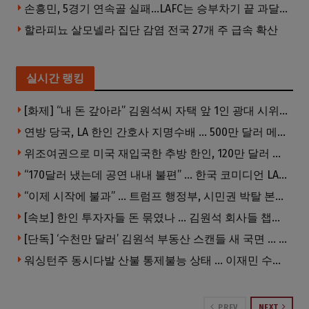
손흥민, 5경기 연속골 실패…LAFC는 승부차기 끝 과달라하라 격파
할라피뇨 살모넬라 집단 감염 전국 27개 주 급속 확산
실시간 랭킹
[화제] “내 돈 갚아라” 김원석씨 자택 앞 1인 광대 시위 … 한인 투자사, “108만 달러 못받아”
연방 당국, LA 한인 간호사 지명수배 … 500만 달러 메디캐어 사기, 선고 직전 한국 도주
위조여권으로 미국 재입국한 추방 한인, 120만 달러 은행 사기 행각
“170달러 냈는데 공연 내내 불편” … 한국 코미디언 LA공연, 음향 불량에 외모 비하 개그 논란
“이제 시작에 불과” … 트럼프 행정부, 시민권 박탈 본격화
[속보] 한인 투자자들 돈 묶였나 … 김원석 회사들 챕터7 강제파산·자진파산 잇따라 신청
[단독] ‘수천만 달러’ 김원석 부동산 스캔들 새 국면 … 한인 투자자들 소송 잇따라 ‘디폴트’ 절차
워싱턴주 동시다발 산불 통제불능 상태 … 이재민 수십만명
PREV
NEXT