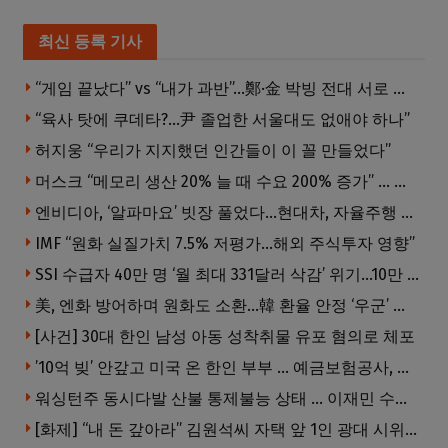
최신 등록 기사
“게임 끝났다” vs “내가 과반”…鄭·金 박빙 전대 서로 우위 주장
“육사 탓에 쿠데타?…尹 졸업한 서울대도 없애야 하나”
허지웅 “우리가 지지했던 인간들이 이 꼴 만들었다”
머스크 “메모리 생산 20% 늘 때 수요 200% 증가” … 반도체 매출 1조달러 눈 앞
엔비디아, ‘알파마요’ 빗장 풀었다…현대차, 자율주행 속도내나
IMF “원화 실질가치 7.5% 저평가…해외 주식투자 영향”
SSI 수급자 40만 명 ‘월 최대 331달러 삭감’ 위기…10만 명은 수급자격 상실
美, 엔화 방어하며 원화도 소환…韓 환율 안정 ‘우군’ 되나
[사건] 30대 한인 남성 아동 성착취물 유포 혐의로 체포
’10억 빚’ 안갚고 미국 온 한인 부부 … 예금보험공사, 미국서 소송
워싱턴주 동시다발 산불 통제불능 상태 … 이재민 수십만명
[화제] “내 돈 갚아라” 김원석씨 자택 앞 1인 광대 시위 … 한인 투자사, “108만 달러 못받아”