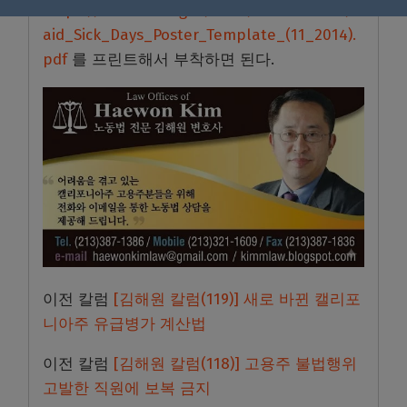
https://www.dir.ca.gov/DLSE/Publications/P
aid_Sick_Days_Poster_Template_(11_2014).
pdf
를 프린트해서 부착하면 된다.
이전 칼럼
[김해원 칼럼(119)] 새로 바뀐 캘리포
니아주 유급병가 계산법
이전 칼럼
[김해원 칼럼(118)] 고용주 불법행위
고발한 직원에 보복 금지