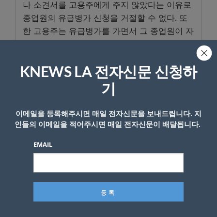
나 소견서를 고용주에게 주지 않았다는 이유로
종업원의 유급병가 신청을 거절할 수 없다. 또
한 고용주는 유급병가를 가면서 그 종업원이 자
기의 대체 직원을 미리 구해놔야 유급병가를 갈
수 있도록 요구할 수 없다.
KNEWS LA 전자신문 신청하
다음은 고용주들이 이렇게 변화하는 상황에 대
기
해 대체해야 한다. (A) PTO에 유급병가 를 포함
시킬 경우 최소한 유급병가 시간과 날짜를 보장
이메일을 등록해주시면 매일 전자신문을 보내드립니다. 지
해줘야 한다. (B) 종업원이 신청 한 유급병가 시
인들의 이메일을 적어주시면 매일 전자신문이 배달됩니다.
간과 날짜를 정확하게 반영하는 페이롤과 타임
카드 시스템을 갖춰야 한다. (C) 올해부터 노동
EMAIL
청이 직원들에게 주도록 규정한 유급병가 내용
이 포함된 “Know Your Rights” 통지서를 반드
시 새 종업원 채용시 제공해야 한다. (D) 달라진
유급병가 방침에 대해 종업원들에게 통보를 해
야 한다. 새 유급병가
포스터
는