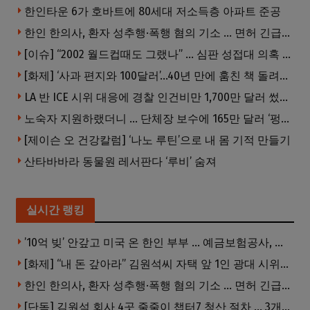
한인타운 6가 호바트에 80세대 저소득층 아파트 준공
한인 한의사, 환자 성추행·폭행 혐의 기소 … 면허 긴급정지
[이슈] “2002 월드컵때도 그랬나” … 심판 성접대 의혹 해외로 일파만파, 4강 신화까지 불똥
[화제] ‘사과 편지와 100달러’…40년 만에 훔친 책 돌려준 절도범
LA 반 ICE 시위 대응에 경찰 인건비만 1,700만 달러 썼다.
노숙자 지원하랬더니 … 단체장 보수에 165만 달러 ‘펑펑’
[제이슨 오 건강칼럼] ‘나노 루틴’으로 내 몸 기적 만들기
산타바바라 동물원 레서판다 ‘루비’ 숨져
실시간 랭킹
’10억 빚’ 안갚고 미국 온 한인 부부 … 예금보험공사, 미국서 소송
[화제] “내 돈 갚아라” 김원석씨 자택 앞 1인 광대 시위 … 한인 투자사, “108만 달러 못받아”
한인 한의사, 환자 성추행·폭행 혐의 기소 … 면허 긴급정지
[단독] 김원석 회사 4곳 줄줄이 챕터7 청산 절차 … 3개 법인 같은 날 동시 파산 신청