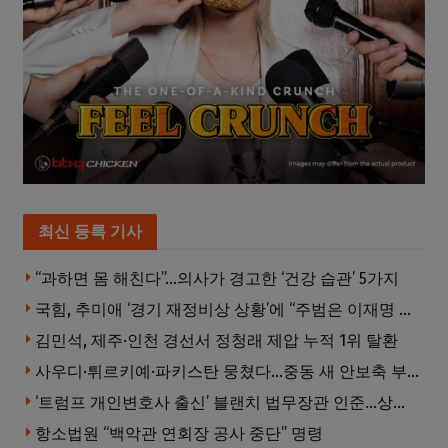
최신 등록 기사
“과하면 몸 해친다”…의사가 경고한 ‘건강 습관’ 5가지
국힘, 추미애 ‘경기 재정비상 상황’에 “주범은 이재명 전 지사”
김민석, 제주·인천 경선서 정청래 제압 누적 1위 탈환
사우디·튀르키예·파키스탄 뭉쳤다…중동 새 안보축 부상하나
‘트럼프 개인변호사 출신’ 블랜치 법무장관 인준…상원 50대49 가결
항소법원 “백악관 연회장 공사 중단” 명령