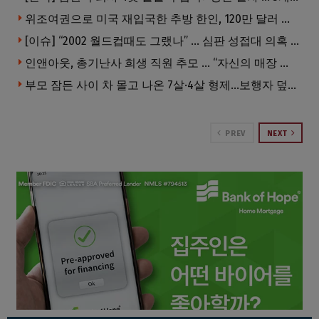
위조여권으로 미국 재입국한 추방 한인, 120만 달러 은행 사기 행각
[이슈] “2002 월드컵때도 그랬나” … 심판 성접대 의혹 해외로 일파만파, 4강 신화까지 불똥
인앤아웃, 총기난사 희생 직원 추모 … “자신의 매장 운영이 꿈이었다”
부모 잠든 사이 차 몰고 나온 7살·4살 형제…보행자 덮쳐 중태
PREV
NEXT