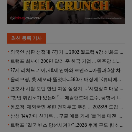
최신 등록 기사
외국인 심판 성접대 7경기 … 2002 월드컵 4강 신화도 흔들
트럼프 회사에 200만 달러 준 한국 기업 … 민주당 뇌물의혹 조사
77세 리처드 기어, 48세 연하와 로맨스…아들과 3살 차
올리브영, 美 세포라 뚫었다…580개 매장에 ‘K뷰티에딧’ 론칭
변호사 시험 보던 한인 여성 심정지 … ‘시험장측 대응 부적절’ 소송
“합법 취업허가 있는데” … 메릴랜드대 교수, 공항서 ICE에 체포, 구금 중
동포청, 재외국민 우편·전자투표 추진 … 2028년 도입 목표
삼성 144만대 신기록 … 구글·애플 가세 ‘폴더블 대전’ 열린다
트럼프 “결국 밴스 당선시켜야”…2028 후계 구도 힘 싣나