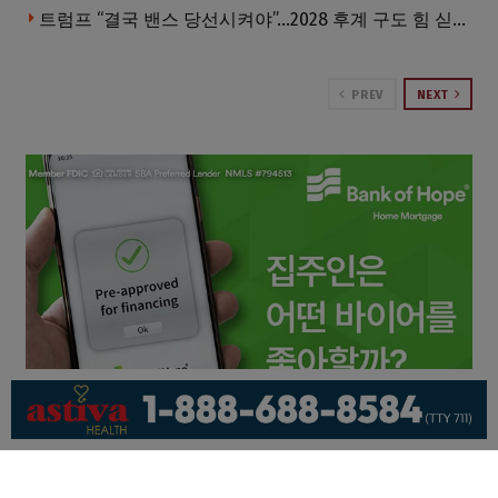
트럼프 “결국 밴스 당선시켜야”…2028 후계 구도 힘 싣나
PREV
NEXT