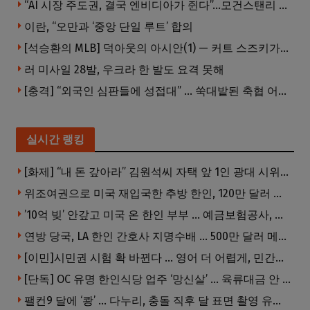
“AI 시장 주도권, 결국 엔비디아가 쥔다”…모건스탠리 장담
이란, “오만과 ‘중앙 단일 루트’ 합의
[석승환의 MLB] 덕아웃의 아시안(1) — 커트 스즈키가 우리에게 묻는 것
러 미사일 28발, 우크라 한 발도 요격 못해
[충격] “외국인 심판들에 성접대” … 쑥대밭된 축협 어디까지 추락하나
실시간 랭킹
[화제] “내 돈 갚아라” 김원석씨 자택 앞 1인 광대 시위 … 한인 투자사, “108만 달러 못받아”
위조여권으로 미국 재입국한 추방 한인, 120만 달러 은행 사기 행각
’10억 빚’ 안갚고 미국 온 한인 부부 … 예금보험공사, 미국서 소송
연방 당국, LA 한인 간호사 지명수배 … 500만 달러 메디캐어 사기, 선고 직전 한국 도주
[이민]시민권 시험 확 바뀐다 … 영어 더 어렵게, 민간시험 도입 추진
[단독] OC 유명 한인식당 업주 ‘망신살’ … 육류대금 안 갚자 식당서 공개추심
팰컨9 달에 ‘쾅’ … 다누리, 충돌 직후 달 표면 촬영 유일 탐사선