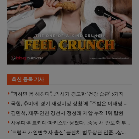
최신 등록 기사
“과하면 몸 해친다”…의사가 경고한 ‘건강 습관’ 5가지
국힘, 추미애 ‘경기 재정비상 상황’에 “주범은 이재명 전 지사”
김민석, 제주·인천 경선서 정청래 제압 누적 1위 탈환
사우디·튀르키예·파키스탄 뭉쳤다…중동 새 안보축 부상하나
‘트럼프 개인변호사 출신’ 블랜치 법무장관 인준…상원 50대49 가결