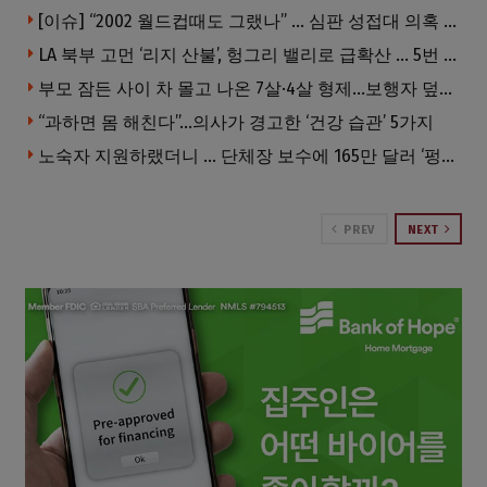
[이슈] “2002 월드컵때도 그랬나” … 심판 성접대 의혹 해외로 일파만파, 4강 신화까지 불똥
LA 북부 고먼 ‘리지 산불’, 헝그리 밸리로 급확산 … 5번 Fwy 양방향 전면 폐쇄
부모 잠든 사이 차 몰고 나온 7살·4살 형제…보행자 덮쳐 중태
“과하면 몸 해친다”…의사가 경고한 ‘건강 습관’ 5가지
노숙자 지원하랬더니 … 단체장 보수에 165만 달러 ‘펑펑’
PREV
NEXT