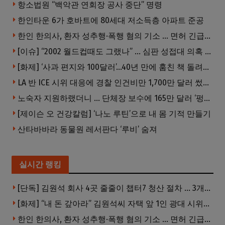
항소법원 “백악관 연회장 공사 중단” 명령
한인타운 6가 호바트에 80세대 저소득층 아파트 준공
한인 한의사, 환자 성추행·폭행 혐의 기소 … 면허 긴급정지
[이슈] “2002 월드컵때도 그랬나” … 심판 성접대 의혹 해외로 일파만파, 4강 신화까지 불똥
[화제] ‘사과 편지와 100달러’…40년 만에 훔친 책 돌려준 절도범
LA 반 ICE 시위 대응에 경찰 인건비만 1,700만 달러 썼다.
노숙자 지원하랬더니 … 단체장 보수에 165만 달러 ‘펑펑’
[제이슨 오 건강칼럼] ‘나노 루틴’으로 내 몸 기적 만들기
산타바바라 동물원 레서판다 ‘루비’ 숨져
실시간 랭킹
[단독] 김원석 회사 4곳 줄줄이 챕터7 청산 절차 … 3개 법인 같은 날 동시 파산 신청
[화제] “내 돈 갚아라” 김원석씨 자택 앞 1인 광대 시위 … 한인 투자사, “108만 달러 못받아”
한인 한의사, 환자 성추행·폭행 혐의 기소 … 면허 긴급정지