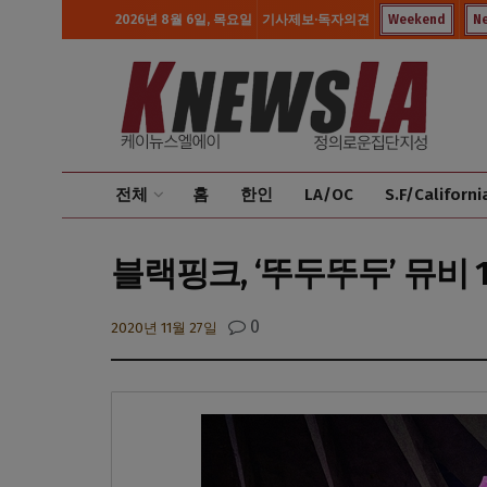
2026년 8월 6일, 목요일
기사제보·독자의견
Weekend
N
전체
홈
한인
LA/OC
S.F/Californi
블랙핑크, ‘뚜두뚜두’ 뮤비 
0
2020년 11월 27일