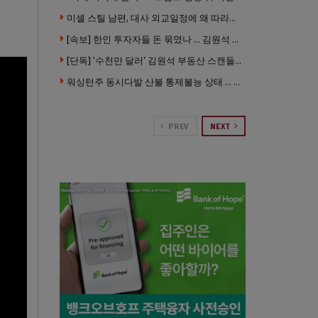
미셸 스틸 남편, 대사 외교일정에 왜 따라갔나 … “매우 이례적”
[속보] 한인 투자자들 돈 묶였나 … 김원석 회사들 챕터7 강제파산·자진파산 잇따라 신청
[단독] ‘수천만 달러’ 김원석 부동산 스캔들 새 국면 … 한인 투자자들 소송 잇따라 ‘디폴트’ 절차
워싱턴주 동시다발 산불 통제불능 상태 … 이재민 수십만명
PREV
NEXT