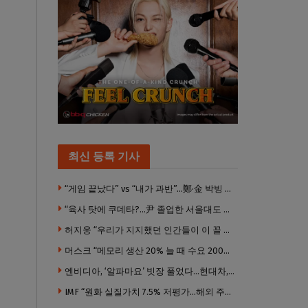
최신 등록 기사
“게임 끝났다” vs “내가 과반”…鄭·金 박빙 전대 서로 우위 주장
“육사 탓에 쿠데타?…尹 졸업한 서울대도 없애야 하나”
허지웅 “우리가 지지했던 인간들이 이 꼴 만들었다”
머스크 “메모리 생산 20% 늘 때 수요 200% 증가” … 반도체 매출 1조달러 눈 앞
엔비디아, ‘알파마요’ 빗장 풀었다…현대차, 자율주행 속도내나
IMF “원화 실질가치 7.5% 저평가…해외 주식투자 영향”