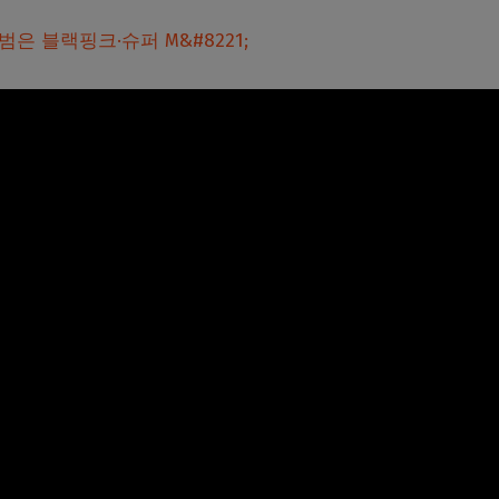
앨범은 블랙핑크·슈퍼 M&#8221;