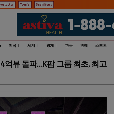
ewsletter
Teen's
SushiNews
a
미국Ⅰ
세계Ⅰ
경제Ⅰ
한국
연예
스포츠
14억뷰 돌파…K팝 그룹 최초, 최고