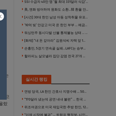
SSI 수급자 40만 명 ‘월 최대 331달러 삭감’ 위기…10만 명은 수급자격 상실
美, 엔화 방어하며 원화도 소환…韓 환율 안정 ‘우군’ 되나
[사건] 30대 한인 남성 아동 성착취물 유포 혐의로 체포
이자
’10억 빚’ 안갚고 미국 온 한인 부부 … 예금보험공사, 미국서 소송
워싱턴주 동시다발 산불 통제불능 상태 … 이재민 수십만명
[화제] “내 돈 갚아라” 김원석씨 자택 앞 1인 광대 시위 … 한인 투자사, “108만 달러 못받아”
조회
손흥민, 5경기 연속골 실패…LAFC는 승부차기 끝 과달라하라 격파
할라피뇨 살모넬라 집단 감염 전국 27개 주 급속 확산
 이후
걸리는
실시간 랭킹
연방 당국, LA 한인 간호사 지명수배 … 500만 달러 메디캐어 사기, 선고 직전 한국 도주
양손으
“170달러 냈는데 공연 내내 불편” … 한국 코미디언 LA공연, 음향 불량에 외모 비하 개그 논란
 올랐
위조여권으로 미국 재입국한 추방 한인, 120만 달러 은행 사기 행각
“이제 시작에 불과” … 트럼프 행정부, 시민권 박탈 본격화