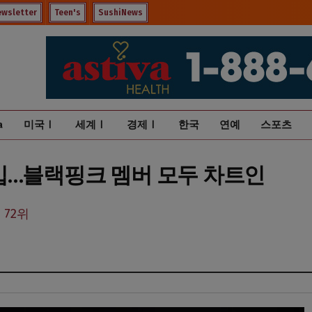
ewsletter
Teen's
SushiNews
a
미국Ⅰ
세계Ⅰ
경제Ⅰ
한국
연예
스포츠
 진입…블랙핑크 멤버 모두 차트인
 72위