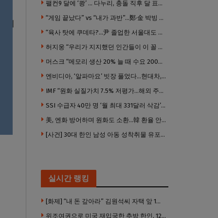
팰컨9 달에 ‘쾅’ … 다누리, 충돌 직후 달 표면 촬영 유일 탐사선
“게임 끝났다” vs “내가 과반”…鄭·金 박빙 전대 서로 우위 주장
0’에
“육사 탓에 쿠데타?…尹 졸업한 서울대도 없애야 하나”
허지웅 “우리가 지지했던 인간들이 이 꼴 만들었다”
머스크 “메모리 생산 20% 늘 때 수요 200% 증가” … 반도체 매출 1조달러 눈 앞
엔비디아, ‘알파마요’ 빗장 풀었다…현대차, 자율주행 속도내나
IMF “원화 실질가치 7.5% 저평가…해외 주식투자 영향”
SSI 수급자 40만 명 ‘월 최대 331달러 삭감’ 위기…10만 명은 수급자격 상실
美, 엔화 방어하며 원화도 소환…韓 환율 안정 ‘우군’ 되나
[사건] 30대 한인 남성 아동 성착취물 유포 혐의로 체포
실시간 랭킹
[화제] “내 돈 갚아라” 김원석씨 자택 앞 1인 광대 시위 … 한인 투자사, “108만 달러 못받아”
위조여권으로 미국 재입국한 추방 한인, 120만 달러 은행 사기 행각