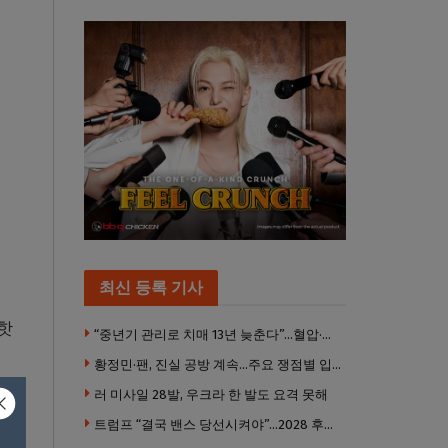
최신 등록 기사
‘핫
“중년기 관리로 치매 13년 늦춘다”…혈압·당뇨·금연 시기가 골든타임
황정민·팬, 진실 공방 계속…주요 쟁점별 입장 정리
러 미사일 28발, 우크라 한 발도 요격 못해
로즈
트럼프 “결국 밴스 당선시켜야”…2028 후계 구도 힘 싣나