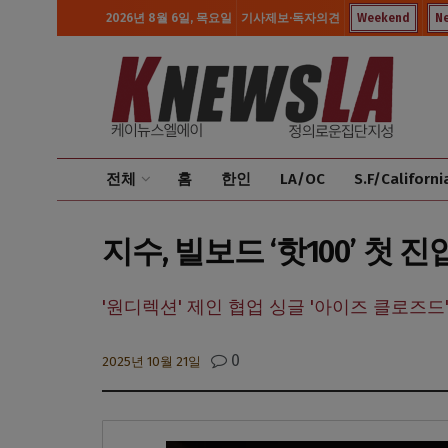
2026년 8월 6일, 목요일
기사제보·독자의견
Weekend
N
전체
홈
한인
LA/OC
S.F/Californi
지수, 빌보드 ‘핫100’ 첫
'원디렉션' 제인 협업 싱글 '아이즈 클로즈드'
0
2025년 10월 21일