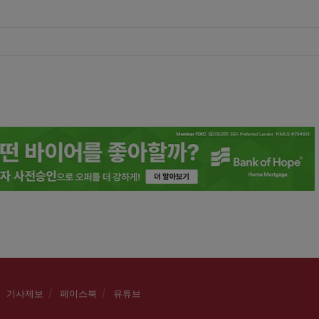
기사제보
페이스북
유튜브