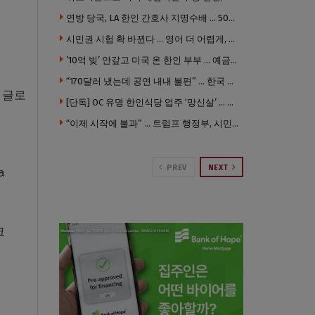
연방 당국, LA 한인 간호사 지명수배 … 500만 달러 메디캐어 사기, 선고 직전 한국 도주
시민권 시험 확 바뀐다 … 영어 더 어렵게, 민간시험 도입 추진
’10억 빚’ 안갚고 미국 온 한인 부부 … 예금보험공사, 미국서 소송
“170달러 냈는데 공연 내내 불편” … 한국 코미디언 LA공연, 음향 불량에 외모 비하 개그 논란
 글로
[단독] OC 유명 한인식당 업주 ‘망신살’ … 육류대금 안 갚자 식당서 공개추심
“이제 시작에 불과” … 트럼프 행정부, 시민권 박탈 본격화
스
PREV
NEXT
a
크