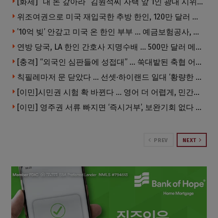
[화제] “내 돈 갚아라” 김원석씨 자택 앞 1인 광대 시위 … 한인 투자사, “108만 달러 못받아”
위조여권으로 미국 재입국한 추방 한인, 120만 달러 은행 사기 행각
’10억 빚’ 안갚고 미국 온 한인 부부 … 예금보험공사, 미국서 소송
연방 당국, LA 한인 간호사 지명수배 … 500만 달러 메디캐어 사기, 선고 직전 한국 도주
[충격] “외국인 심판들에 성접대” … 쑥대밭된 축협 어디까지 추락하나
칙필레마저 문 닫았다 … 선셋·하이랜드 일대 ‘황량한 거리’로
[이민]시민권 시험 확 바뀐다 … 영어 더 어렵게, 민간시험 도입 추진
[이민] 영주권 서류 빠지면 ‘즉시거부’, 보완기회 없다 … 이민심사 8월부터 확 바뀐다
PREV
NEXT