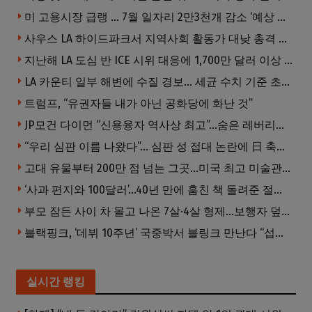
미 고용시장 급랭 … 7월 일자리 2만3천개 감소 ‘예상 밖 쇼크’
사우스 LA 하이드파크서 지역사회 활동가 대낮 총격 사망… 용의자 도주
지난해 LA 도심 반 ICE 시위 대응에 1,700만 달러 이상 지출… LAPD, 대규모 시위 대비 강화 필요
LA 카운티 일부 해변에 수질 경보… 세균 수치 기준 초과, 입수 자제 당부
트럼프, “유권자들 내가 아닌 공화당에 화난 것”
JP모건 다이먼 “신용융자 역사상 최고”…숨은 레버리지 경고
“우리 심판 이름 나왔다”… 심판 성 접대 논란에 日 축구계 발칵
고대 유물부터 200만 점 넘는 그곳…미국 최고 미술관은?
‘사과 편지와 100달러’…40년 만에 훔친 책 돌려준 절도범
부모 잠든 사이 차 몰고 나온 7살·4살 형제…보행자 덮쳐 중태
블랙핑크, ‘데뷔 10주년’ 국중박서 블링크 만난다 “섭섭함 안겨 미안”
실시간 랭킹