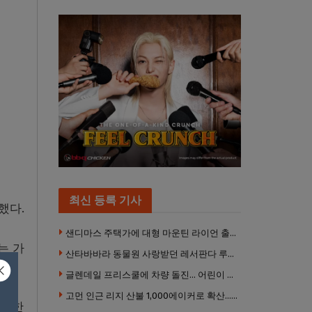
최신 등록 기사
했다.
샌디마스 주택가에 대형 마운틴 라이언 출몰… 당국 긴급 대응, 주민 접근 자제 당부
는 가
산타바바라 동물원 사랑받던 레서판다 루비 사망… 갓 태어난 새끼 2마리 잃은 지 수주 만
글렌데일 프리스쿨에 차량 돌진… 어린이 8명 경상
고먼 인근 리지 산불 1,000에이커로 확산… 5번 프리웨이 양방향 전면 폐쇄
 법한