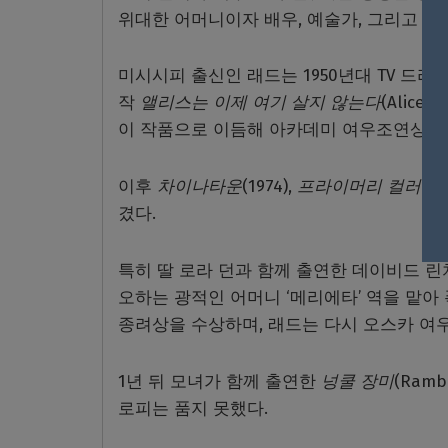
위대한 어머니이자 배우, 예술가, 그리고 공
미시시피 출신인 래드는 1950년대 TV 드라
작
앨리스는 이제 여기 살지 않는다
(Alice
이 작품으로 이듬해 아카데미 여우조연상 후
이후
차이나타운
(1974),
프라이머리 컬러스
(
겼다.
특히 딸 로라 던과 함께 출연한 데이비드 
오하는 광적인 어머니 ‘메리에타’ 역을 맡아
종려상을 수상하며, 래드는 다시 오스카 여
1년 뒤 모녀가 함께 출연한
넝쿨 장미
(Ram
로피는 품지 못했다.