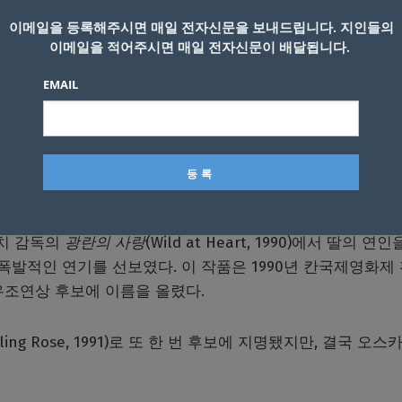
감의 화신이었다”고 추모했다.
이메일을 등록해주시면 매일 전자신문을 보내드립니다. 지인들의
이메일을 적어주시면 매일 전자신문이 배달됩니다.
마를 통해 연기 경력을 시작했고, 마틴 스코세이지 감독의 197
EMAIL
 Doesn’t Live Here Anymore)에서 개성 넘치는 연기로 주목
보에 올랐다.
1998),
조이
(2015) 등 다양한 장르의 영화에서 강렬한 존재감
린치 감독의
광란의 사랑
(Wild at Heart, 1990)에서 딸의 연인
 폭발적인 연기를 선보였다. 이 작품은 1990년 칸국제영화제
우조연상 후보에 이름을 올렸다.
bling Rose, 1991)로 또 한 번 후보에 지명됐지만, 결국 오스