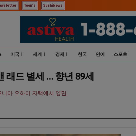
ewsletter
Teen's
SushiNews
a
미국Ⅰ
세계Ⅰ
경제Ⅰ
한국
연예
스포츠
 래드 별세 … 향년 89세
캘리포니아 오하이 자택에서 영면