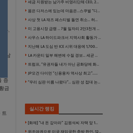
세금 지원받는 남가주 비영리단체 CEO, 2년간 160만 달러 이상 받아… 미사용 휴가수당만 수십만 달러
몸은 다저스에 있는데 마음은…스쿠벌 “디트로이트로 돌아가고파”
사상 첫 LA 재즈 페스티벌 돌연 취소… 허가·행사 준비 문제로 일정 변경
4년
미 고용시장 급랭 … 7월 일자리 2만3천개 감소 ‘예상 밖 쇼크’
받았다.
사우스 LA 하이드파크서 지역사회 활동가 대낮 총격 사망… 용의자 도주
지난해 LA 도심 반 ICE 시위 대응에 1,700만 달러 이상 지출… LAPD, 대규모 시위 대비 강화 필요
을 남
LA 카운티 일부 해변에 수질 경보… 세균 수치 기준 초과, 입수 자제 당부
트럼프, “유권자들 내가 아닌 공화당에 화난 것”
JP모건 다이먼 “신용융자 역사상 최고”…숨은 레버리지 경고
을 증
“우리 심판 이름 나왔다”… 심판 성 접대 논란에 日 축구계 발칵
 황금
실시간 랭킹
카 트
[화제] “내 돈 갚아라” 김원석씨 자택 앞 1인 광대 시위 … 한인 투자사, “108만 달러 못받아”
위조여권으로 미국 재입국한 추방 한인, 120만 달러 은행 사기 행각