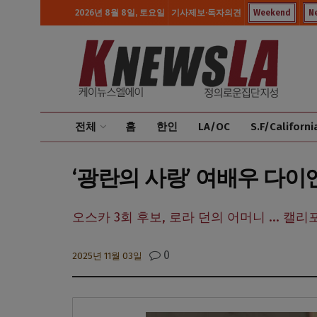
2026년 8월 8일, 토요일
기사제보·독자의견
Weekend
N
전체
홈
한인
LA/OC
S.F/Californi
‘광란의 사랑’ 여배우 다이앤
오스카 3회 후보, 로라 던의 어머니 ... 
0
2025년 11월 03일