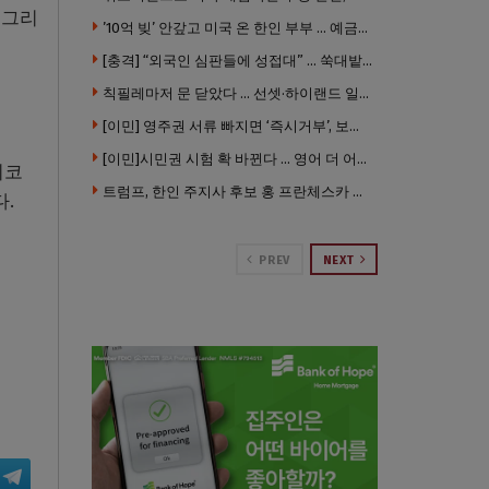
 그리
’10억 빚’ 안갚고 미국 온 한인 부부 … 예금보험공사, 미국서 소송
[충격] “외국인 심판들에 성접대” … 쑥대밭된 축협 어디까지 추락하나
칙필레마저 문 닫았다 … 선셋·하이랜드 일대 ‘황량한 거리’로
[이민] 영주권 서류 빠지면 ‘즉시거부’, 보완기회 없다 … 이민심사 8월부터 확 바뀐다
[이민]시민권 시험 확 바뀐다 … 영어 더 어렵게, 민간시험 도입 추진
시코
트럼프, 한인 주지사 후보 홍 프란체스카 정조준 … “미치광이다”
.
PREV
NEXT