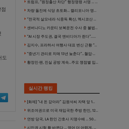
트럼프, “원정출산 차단” 행정명령 서명 … 외국 공무원 자녀도 시민권 안준다
강점
차량 돌진에 식당 초토화… 캘리포니아 명물 버거집 “다시 일어설 수 있도록 도와주세요”
“전국적 살모네라 식중독 확산, 멕시코산 할라피뇨”– CDC
샌버나디노 카운티 보복운전 수사 중 불법 총기 20정·탄약 2만 발 압수
했
“AI 시장 주도권, 결국 엔비디아가 쥔다”…모건스탠리 장담
김지수, 프라하서 여행사 대표 변신 근황 “가볼 만하니…”
“중년기 관리로 치매 13년 늦춘다”…혈압·당뇨·금연 시기가 골든타임
어도
황정민·팬, 진실 공방 계속…주요 쟁점별 입장 정리
실시간 랭킹
[화제] “내 돈 갚아라” 김원석씨 자택 앞 1인 광대 시위 … 한인 투자사, “108만 달러 못받아”
위조여권으로 미국 재입국한 추방 한인, 120만 달러 은행 사기 행각
연방 당국, LA 한인 간호사 지명수배 … 500만 달러 메디캐어 사기, 선고 직전 한국 도주
시민권 시험 확 바뀐다 … 영어 더 어렵게, 민간시험 도입 추진