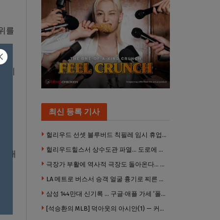
학위를
갔는데
최신 등록 기사
내와
헐리우드 선셋 블루버드 칙필레 임시 휴업… 공사장 담장은 낙서로 뒤덮여
헐리우드힐스서 상수도관 파열… 도로에 물 쏟아져 주민 약 100명 피해
뒤 대
극장가 부활에 역사적 극장도 돌아온다… 웨스트우드 ‘브루인 극장’ 10월 재개장 추진
LA 메트로 버스서 승객 얼굴 흉기로 찌른 증오범죄 피고인, 종신형에 징역 7년 추가 선고
는구
삼성 144만대 신기록 … 구글·애플 가세 ‘폴더블 대전’ 열린다
[석승환의 MLB] 덕아웃의 아시안(1) — 커트 스즈키가 우리에게 묻는 것