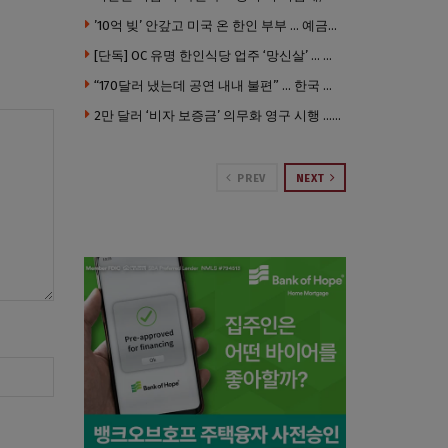
’10억 빚’ 안갚고 미국 온 한인 부부 … 예금보험공사, 미국서 소송
[단독] OC 유명 한인식당 업주 ‘망신살’ … 육류대금 안 갚자 식당서 공개추심
“170달러 냈는데 공연 내내 불편” … 한국 코미디언 LA공연, 음향 불량에 외모 비하 개그 논란
2만 달러 ‘비자 보증금’ 의무화 영구 시행 … 입국 문턱 더 높아진다.
PREV
NEXT