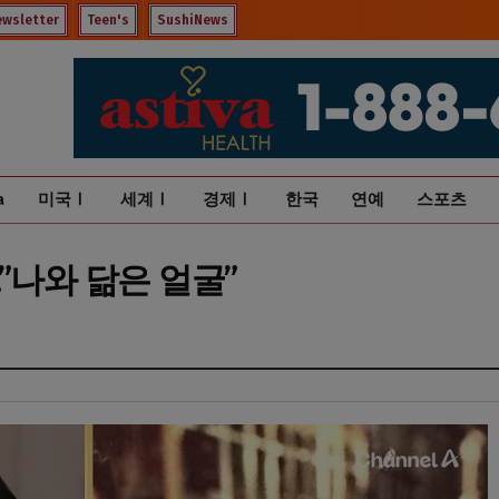
ewsletter
Teen's
SushiNews
a
미국Ⅰ
세계Ⅰ
경제Ⅰ
한국
연예
스포츠
”나와 닮은 얼굴”