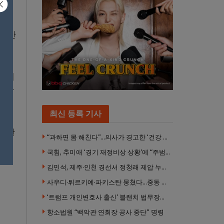
제시한
포르에
우에만
최신 등록 기사
는 관
“과하면 몸 해친다”…의사가 경고한 ‘건강 습관’ 5가지
국힘, 추미애 ‘경기 재정비상 상황’에 “주범은 이재명 전 지사”
김민석, 제주·인천 경선서 정청래 제압 누적 1위 탈환
사우디·튀르키예·파키스탄 뭉쳤다…중동 새 안보축 부상하나
‘트럼프 개인변호사 출신’ 블랜치 법무장관 인준…상원 50대49 가결
항소법원 “백악관 연회장 공사 중단” 명령