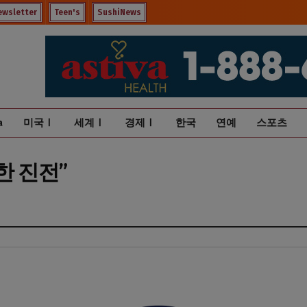
ewsletter
Teen's
SushiNews
a
미국Ⅰ
세계Ⅰ
경제Ⅰ
한국
연예
스포츠
한 진전”