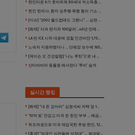
한인타운 6가 호바트에 80세대 저소득층 아파트 준공
한인 한의사, 환자 성추행·폭행 혐의 기소 … 면허 긴급정지
[이슈] “2002 월드컵때도 그랬나” … 심판 성접대 의혹 해외로 일파만파, 4강 신화까지 불똥
[화제] ‘사과 편지와 100달러’…40년 만에 훔친 책 돌려준 절도범
LA 반 ICE 시위 대응에 경찰 인건비만 1,700만 달러 썼다.
노숙자 지원하랬더니 … 단체장 보수에 165만 달러 ‘펑펑’
[제이슨 오 건강칼럼] ‘나노 루틴’으로 내 몸 기적 만들기
산타바바라 동물원 레서판다 ‘루비’ 숨져
실시간 랭킹
[화제] “내 돈 갚아라” 김원석씨 자택 앞 1인 광대 시위 … 한인 투자사, “108만 달러 못받아”
’10억 빚’ 안갚고 미국 온 한인 부부 … 예금보험공사, 미국서 소송
위조여권으로 미국 재입국한 추방 한인, 120만 달러 은행 사기 행각
[충격] “외국인 심판들에 성접대” … 쑥대밭된 축협 어디까지 추락하나