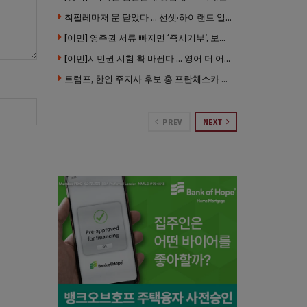
칙필레마저 문 닫았다 … 선셋·하이랜드 일대 ‘황량한 거리’로
[이민] 영주권 서류 빠지면 ‘즉시거부’, 보완기회 없다 … 이민심사 8월부터 확 바뀐다
[이민]시민권 시험 확 바뀐다 … 영어 더 어렵게, 민간시험 도입 추진
트럼프, 한인 주지사 후보 홍 프란체스카 정조준 … “미치광이다”
PREV
NEXT