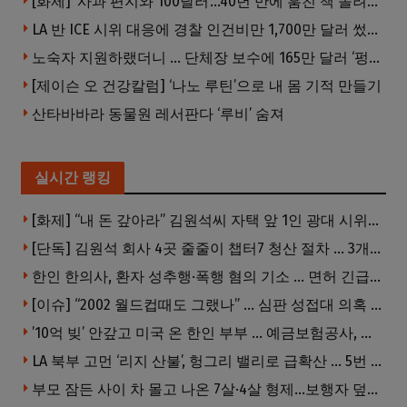
[화제] ‘사과 편지와 100달러’…40년 만에 훔친 책 돌려준 절도범
LA 반 ICE 시위 대응에 경찰 인건비만 1,700만 달러 썼다.
노숙자 지원하랬더니 … 단체장 보수에 165만 달러 ‘펑펑’
[제이슨 오 건강칼럼] ‘나노 루틴’으로 내 몸 기적 만들기
산타바바라 동물원 레서판다 ‘루비’ 숨져
실시간 랭킹
[화제] “내 돈 갚아라” 김원석씨 자택 앞 1인 광대 시위 … 한인 투자사, “108만 달러 못받아”
[단독] 김원석 회사 4곳 줄줄이 챕터7 청산 절차 … 3개 법인 같은 날 동시 파산 신청
한인 한의사, 환자 성추행·폭행 혐의 기소 … 면허 긴급정지
[이슈] “2002 월드컵때도 그랬나” … 심판 성접대 의혹 해외로 일파만파, 4강 신화까지 불똥
’10억 빚’ 안갚고 미국 온 한인 부부 … 예금보험공사, 미국서 소송
LA 북부 고먼 ‘리지 산불’, 헝그리 밸리로 급확산 … 5번 Fwy 양방향 전면 폐쇄
부모 잠든 사이 차 몰고 나온 7살·4살 형제…보행자 덮쳐 중태