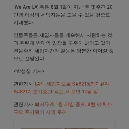
‘We Are LA’
측은
8
월
1
일이 지난 후 몇주간
20
만명 이상의 세입자들을 도울 수 있을 것으로
기대했다
.
건물주들은 세입자들을 계속해서 지원하는 것
과 관련해 반대의 입장을 꾸준히 밝히고 있어
건물주와 세입자간의 갈등은 당분간 이어질 것
으로 전망된다
.
<
박성철 기자
>
관련기사
LA시 세입자보호 &#8216;퇴거유예
&#8217; 조기중단 검토..이르면 12월 말
관련기사
퇴거유예 1월 31일 종료..8월 이후 대
규모 주거위기 사태 우려