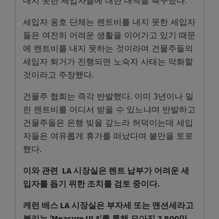
내지 못한 세입자들에 대한 대책을 촉구했다
.
세입자 옹호 단체는 렌트비를 내지 못한 세입자
들은 여전히 어려운 생활을 이어가고 있기 때문
에 렌트비를 내지 못하는 것이라며 건물주들의
세입자 퇴거가 진행되면 노숙자 사태는 악화할
것이라고 주장했다
.
건물주 협회는 즉각 반발했다
.
이미
3
년이나 밀
린 렌트비를 어디서 받을 수 있느냐며 반발하고
건물주들은 은행 빚을 갚느라 허덕이는데 세입
자들은 여유롭게 휴가를 떠났다며 불만을 토로
했다
.
이와 관련 LA 시장실은 렌트 납부가 어려운 세
입자를 돕기 위한 조치를 검토 중이다.
캐런 배스 LA
시장실은 부자세 또는 맨션세라고
불리는
‘Measure ULA’
를 통해 모아진
3,800
만