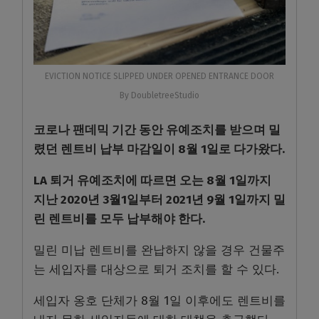
EVICTION NOTICE SLIPPED UNDER OPENED ENTRANCE DOOR
By DoubletreeStudio
코로나 팬데믹 기간 동안 유예조치를 받으며 밀
렸던 렌트비 납부 마감일이
8
월
1
일로 다가왔다
.
LA
퇴거 유예조치에 따르면 오는
8
월
1
일까지
지난
2020
년
3
월
1
일부터
2021
년
9
월
1
일까지 밀
린 렌트비를 모두 납부해야 한다
.
밀린 미납 렌트비를 완납하지 않을 경우 건물주
는 세입자를 대상으로 퇴거 조치를 할 수 있다
.
세입자 옹호 단체가
8
월
1
일 이후에도 렌트비를