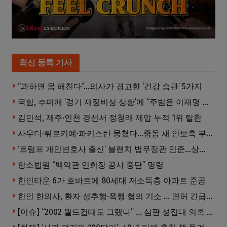
최신 등록 기사
“과하면 몸 해친다”…의사가 경고한 ‘건강 습관’ 5가지
국힘, 추미애 ‘경기 재정비상 상황’에 “주범은 이재명 전 지사”
김민석, 제주·인천 경선서 정청래 제압 누적 1위 탈환
사우디·튀르키예·파키스탄 뭉쳤다…중동 새 안보축 부상하나
‘트럼프 개인변호사 출신’ 블랜치 법무장관 인준…상원 50대49 가결
항소법원 “백악관 연회장 공사 중단” 명령
한인타운 6가 호바트에 80세대 저소득층 아파트 준공
한인 한의사, 환자 성추행·폭행 혐의 기소 … 면허 긴급정지
[이슈] “2002 월드컵때도 그랬나” … 심판 성접대 의혹 해외로 일파만파, 4강 신화까지 불똥