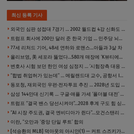
최신 등록 기사
외국인 심판 성접대 7경기 … 2002 월드컵 4강 신화도 흔들
트럼프 회사에 200만 달러 준 한국 기업 … 민주당 뇌물의혹 조사
77세 리처드 기어, 48세 연하와 로맨스…아들과 3살 차
올리브영, 美 세포라 뚫었다…580개 매장에 ‘K뷰티에딧’ 론칭
변호사 시험 보던 한인 여성 심정지 … ‘시험장측 대응 부적절’ 소송
“합법 취업허가 있는데” … 메릴랜드대 교수, 공항서 ICE에 체포, 구금 중
동포청, 재외국민 우편·전자투표 추진 … 2028년 도입 목표
삼성 144만대 신기록 … 구글·애플 가세 ‘폴더블 대전’ 열린다
트럼프 “결국 밴스 당선시켜야”…2028 후계 구도 힘 싣나
“AI 시장 주도권, 결국 엔비디아가 쥔다”…모건스탠리 장담
이란, “오만과 ‘중앙 단일 루트’ 합의
[석승환의 MLB] 덕아웃의 아시안(1) — 커트 스즈키가 우리에게 묻는 것