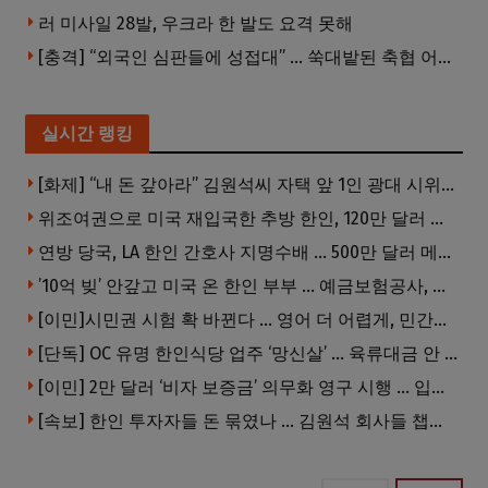
러 미사일 28발, 우크라 한 발도 요격 못해
[충격] “외국인 심판들에 성접대” … 쑥대밭된 축협 어디까지 추락하나
실시간 랭킹
[화제] “내 돈 갚아라” 김원석씨 자택 앞 1인 광대 시위 … 한인 투자사, “108만 달러 못받아”
위조여권으로 미국 재입국한 추방 한인, 120만 달러 은행 사기 행각
연방 당국, LA 한인 간호사 지명수배 … 500만 달러 메디캐어 사기, 선고 직전 한국 도주
’10억 빚’ 안갚고 미국 온 한인 부부 … 예금보험공사, 미국서 소송
[이민]시민권 시험 확 바뀐다 … 영어 더 어렵게, 민간시험 도입 추진
[단독] OC 유명 한인식당 업주 ‘망신살’ … 육류대금 안 갚자 식당서 공개추심
[이민] 2만 달러 ‘비자 보증금’ 의무화 영구 시행 … 입국 문턱 더 높아진다.
[속보] 한인 투자자들 돈 묶였나 … 김원석 회사들 챕터7 강제파산·자진파산 잇따라 신청