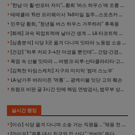
“한남 더 휠·반포터 자이”…황희 ‘버스 하우스’에 조롱 쏟아져
테메큘라 15번 프리웨이서 140마일 질주…스포츠카 압수
민주당 황희, “청년들 버스 하우스 거주하라” 후폭풍
[화제] 과속 픽업트럭에 날아간 생계 … LA 타코트럭 일가족 3명 부상
[심층분석] 식당 3곳 옮겨 다니며 잇따라 노동법 소송 … 피소된 곳 모두 LA·OC 한인 식당들
[건강] “하루 커피 3~4잔 마셨을 뿐인데”… 간암·간경변 위험 뚝
폭염 속 산불 잇따라 … 버뱅크·피루·산타클라리타·고먼 잇단 산불
[김학천 타임스케치] 지구의 마지막 ‘썸머 스노우’
LA·남가주 버라이즌 ‘먹통’ … 광케이블 잇단 고의 훼손
트럼프 비판 글 3시간 만에 해임 연방검사, 법무부 상대 소송
실시간 랭킹
[이슈] 식당 옮겨 다니며 소송 거는 직원들 .. “채용 전 반드시 확인해야”
[라이프] “결혼 대신 친구와 집 산다” ‘코바잉’ 뜬다 … 내 집 마련 공식 바뀌었다