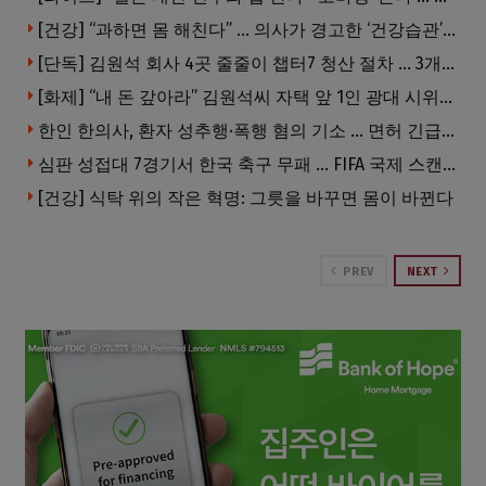
[건강] “과하면 몸 해친다” … 의사가 경고한 ‘건강습관’ 5가지
[단독] 김원석 회사 4곳 줄줄이 챕터7 청산 절차 … 3개 법인 같은 날 동시 파산 신청
[화제] “내 돈 갚아라” 김원석씨 자택 앞 1인 광대 시위 … 한인 투자사, “108만 달러 못받아”
한인 한의사, 환자 성추행·폭행 혐의 기소 … 면허 긴급정지
심판 성접대 7경기서 한국 축구 무패 … FIFA 국제 스캔들 번지나
[건강] 식탁 위의 작은 혁명: 그릇을 바꾸면 몸이 바뀐다
PREV
NEXT