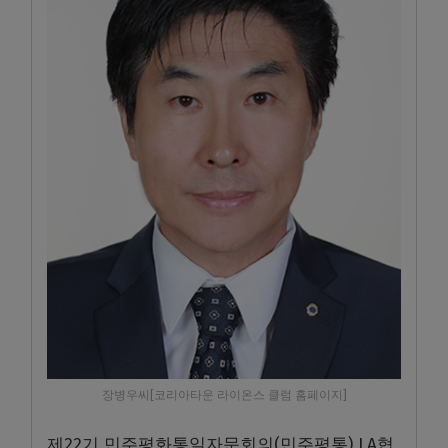
장병우씨[코리아타운 라이온스 클럼 홈페이지]
제22기 민주평화통일자문회의(민주평통) LA협