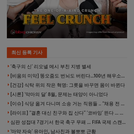
최신 등록 기사
‘축구의 신’ 리오넬 메시 부친 지병 별세
[비움의 미악] 똥오줌도 번뇌도 버린다…100년 해우소의 철학
[건강] 식탁 위의 작은 혁명: 그릇을 바꾸면 몸이 바뀐다
[시론] ‘악마의 달’ 8월, 문제는 태양이 아니었다
[이슈] 식당 옮겨 다니며 소송 거는 직원들 .. “채용 전 반드시 확인해야”
[라이프] “결혼 대신 친구와 집 산다” ‘코바잉’ 뜬다 … 내 집 마련 공식 바뀌었다
심판 성접대 7경기서 한국 축구 무패 … FIFA 국제 스캔들 번지나
‘마약 자숙’ 유아인, 남사친과 볼뽀뽀 근황