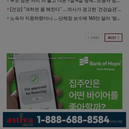
부모 잠든 사이 차 몰고 나온 7살·4살 형제…보행자 덮쳐 중태
[건강] “과하면 몸 해친다” … 의사가 경고한 ‘건강습관’ 5가지
노숙자 지원하랬더니 … 단체장 보수에 165만 달러 ‘펑펑’
PREV
NEXT