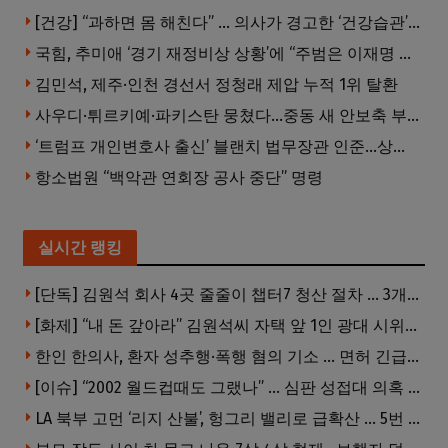
[건강] “과하면 몸 해친다” … 의사가 경고한 ‘건강습관’ 5가지
국힘, 추미애 ‘경기 재정비상 상황’에 “주범은 이재명 전 지사”
김민석, 제주·인천 경선서 정청래 제압 누적 1위 탈환
사우디·튀르키예·파키스탄 뭉쳤다…중동 새 안보축 부상하나
‘트럼프 개인변호사 출신’ 블랜치 법무장관 인준…상원 50대49 가결
항소법원 “백악관 연회장 공사 중단” 명령
실시간 랭킹
[단독] 김원석 회사 4곳 줄줄이 챕터7 청산 절차 … 3개 법인 같은 날 동시 파산 신청
[화제] “내 돈 갚아라” 김원석씨 자택 앞 1인 광대 시위 … 한인 투자사, “108만 달러 못받아”
한인 한의사, 환자 성추행·폭행 혐의 기소 … 면허 긴급정지
[이슈] “2002 월드컵때도 그랬나” … 심판 성접대 의혹 해외로 일파만파, 4강 신화까지 불똥
LA 북부 고먼 ‘리지 산불’, 헝그리 밸리로 급확산 … 5번 Fwy 양방향 전면 폐쇄