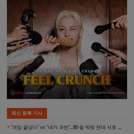
최신 등록 기사
“게임 끝났다” vs “내가 과반”…鄭·金 박빙 전대 서로 우위 주장