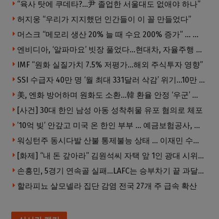
“육사 탓에 쿠데타?…尹 졸업한 서울대도 없애야 하나”
허지웅 “우리가 지지했던 인간들이 이 꼴 만들었다”
머스크 “메모리 생산 20% 늘 때 수요 200% 증가” … 반도체 매출 1조달러 눈 앞
엔비디아, ‘알파마요’ 빗장 풀었다…현대차, 자율주행 속도내나
IMF “원화 실질가치 7.5% 저평가…해외 주식투자 영향”
SSI 수급자 40만 명 ‘월 최대 331달러 삭감’ 위기…10만 명은 수급자격 상실
美, 엔화 방어하며 원화도 소환…韓 환율 안정 ‘우군’ 되나
[사건] 30대 한인 남성 아동 성착취물 유포 혐의로 체포
’10억 빚’ 안갚고 미국 온 한인 부부 … 예금보험공사, 미국서 소송
워싱턴주 동시다발 산불 통제불능 상태 … 이재민 수십만명
[화제] “내 돈 갚아라” 김원석씨 자택 앞 1인 광대 시위 … 한인 투자사, “108만 달러 못받아”
손흥민, 5경기 연속골 실패…LAFC는 승부차기 끝 과달라하라 격파
할라피뇨 살모넬라 집단 감염 전국 27개 주 급속 확산