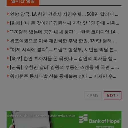
실시간 랭킹
연방 당국, LA 한인 간호사 지명수배 … 500만 달러 메디캐어 사기, 선고 직전 한국 도주
[화제] “내 돈 갚아라” 김원석씨 자택 앞 1인 광대 시위 … 한인 투자사, “108만 달러 못받아”
“170달러 냈는데 공연 내내 불편” … 한국 코미디언 LA공연, 음향 불량에 외모 비하 개그 논란
위조여권으로 미국 재입국한 추방 한인, 120만 달러 은행 사기 행각
“이제 시작에 불과” … 트럼프 행정부, 시민권 박탈 본격화
[속보] 한인 투자자들 돈 묶였나 … 김원석 회사들 챕터7 강제파산·자진파산 잇따라 신청
[단독] ‘수천만 달러’ 김원석 부동산 스캔들 새 국면 … 한인 투자자들 소송 잇따라 ‘디폴트’ 절차
워싱턴주 동시다발 산불 통제불능 상태 … 이재민 수십만명
PREV
NEXT