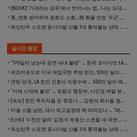
[BOOK] ‘기대라는 감옥’에서 벗어나는 법…’나는 도대체 왜 눈치를 볼까’
美, 엔화 방어하며 원화도 소환…韓 환율 안정 ‘우군’ 되나
워싱턴주 스포캔 동시다발 산불 3개 통제불능 상태 … 이재민 수십만명
실시간 랭킹
“170달러 냈는데 공연 내내 불편” … 한국 코미디언 LA공연, 음향 불량에 외모 비하 개그 논란
위조여권으로 미국 재입국한 추방 한인, 120만 달러 은행 사기 행각
연방 당국, LA 한인 간호사 지명수배 … 500만 달러 메디캐어 사기, 선고 직전 한국 도주
“이제 시작에 불과” … 트럼프 행정부, 시민권 박탈 본격화
[속보] 한인 투자자들 돈 묶였나 … 김원석 회사들 챕터7 강제파산·자진파산 잇따라 신청
미셸 스틸 남편, 대사 외교일정에 왜 따라갔나 … “매우 이례적”
[단독] ‘수천만 달러’ 김원석 부동산 스캔들 새 국면 … 한인 투자자들 소송 잇따라 ‘디폴트’ 절차
워싱턴주 스포캔 동시다발 산불 3개 통제불능 상태 … 이재민 수십만명