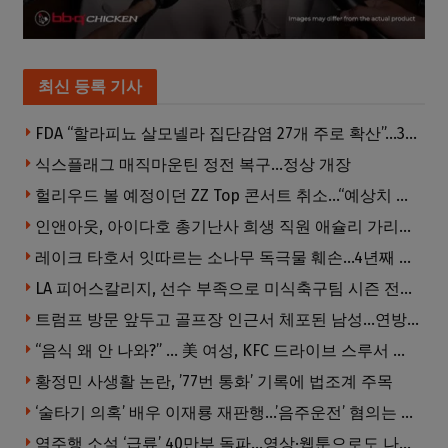
최신 등록 기사
FDA “할라피뇨 살모넬라 집단감염 27개 주로 확산”…345명 감염·36명 입원
식스플래그 매직마운틴 정전 복구…정상 개장
헐리우드 볼 예정이던 ZZ Top 콘서트 취소…“예상치 못한 인력 문제”
인앤아웃, 아이다호 총기난사 희생 직원 애슐리 가리베이 추모
레이크 타호서 잇따르는 소나무 독극물 훼손…4년째 용의자 오리무중
LA 피어스칼리지, 선수 부족으로 미식축구팀 시즌 전격 중단
트럼프 방문 앞두고 골프장 인근서 체포된 남성…연방 총기 혐의 적용
“음식 왜 안 나와?” … 美 여성, KFC 드라이브 스루서 소총 위협
황정민 사생활 논란, ’77번 통화’ 기록에 법조계 주목
‘술타기 의혹’ 배우 이재룡 재판행…’음주운전’ 혐의는 제외
역주행 소설 ‘급류’ 40만부 돌파…영상·웹툰으로도 나온다