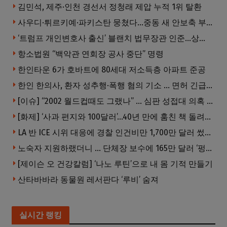
김민석, 제주·인천 경선서 정청래 제압 누적 1위 탈환
사우디·튀르키예·파키스탄 뭉쳤다…중동 새 안보축 부상하나
‘트럼프 개인변호사 출신’ 블랜치 법무장관 인준…상원 50대49 가결
항소법원 “백악관 연회장 공사 중단” 명령
한인타운 6가 호바트에 80세대 저소득층 아파트 준공
한인 한의사, 환자 성추행·폭행 혐의 기소 … 면허 긴급정지
[이슈] “2002 월드컵때도 그랬나” … 심판 성접대 의혹 해외로 일파만파, 4강 신화까지 불똥
[화제] ‘사과 편지와 100달러’…40년 만에 훔친 책 돌려준 절도범
LA 반 ICE 시위 대응에 경찰 인건비만 1,700만 달러 썼다.
노숙자 지원하랬더니 … 단체장 보수에 165만 달러 ‘펑펑’
[제이슨 오 건강칼럼] ‘나노 루틴’으로 내 몸 기적 만들기
산타바바라 동물원 레서판다 ‘루비’ 숨져
실시간 랭킹