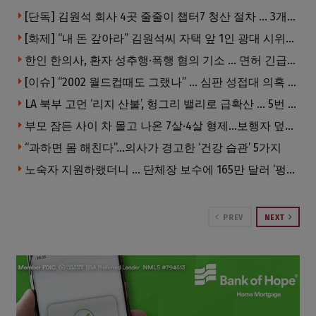
[단독] 김원석 회사 4곳 줄줄이 챕터7 청산 절차 … 3개 법인 같은 날 동시 파산 신청
[화제] “내 돈 갚아라” 김원석씨 자택 앞 1인 광대 시위 … 한인 투자사, “108만 달러 못받아”
한인 한의사, 환자 성추행·폭행 혐의 기소 … 면허 긴급정지
[이슈] “2002 월드컵때도 그랬나” … 심판 성접대 의혹 해외로 일파만파, 4강 신화까지 불똥
LA 북부 고먼 ‘리지 산불’, 헝그리 밸리로 급확산 … 5번 Fwy 양방향 전면 폐쇄
부모 잠든 사이 차 몰고 나온 7살·4살 형제…보행자 덮쳐 중태
“과하면 몸 해친다”…의사가 경고한 ‘건강 습관’ 5가지
노숙자 지원하랬더니 … 단체장 보수에 165만 달러 ‘펑펑’
PREV
NEXT