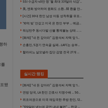
SSI 수급자 40만 명 ‘월 최대 331달러 삭감’ 위기…10만 명은 수급자격 상실
美, 엔화 방어하며 원화도 소환…韓 환율 안정 ‘우군’ 되나
,강
[사건] 30대 한인 남성 아동 성착취물 유포 혐의로 체포
’10억 빚’ 안갚고 미국 온 한인 부부 … 예금보험공사, 미국서 소송
워싱턴주 동시다발 산불 통제불능 상태 … 이재민 수십만명
[화제] “내 돈 갚아라” 김원석씨 자택 앞 1인 광대 시위 … 한인 투자사, “108만 달러 못받아”
진행하
손흥민, 5경기 연속골 실패…LAFC는 승부차기 끝 과달라하라 격파
할라피뇨 살모넬라 집단 감염 전국 27개 주 급속 확산
크를
실시간 랭킹
체포됐
[화제] “내 돈 갚아라” 김원석씨 자택 앞 1인 광대 시위 … 한인 투자사, “108만 달러 못받아”
연방 당국, LA 한인 간호사 지명수배 … 500만 달러 메디캐어 사기, 선고 직전 한국 도주
위조여권으로 미국 재입국한 추방 한인, 120만 달러 은행 사기 행각
“170달러 냈는데 공연 내내 불편” … 한국 코미디언 LA공연, 음향 불량에 외모 비하 개그 논란