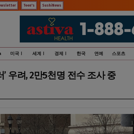
ewsletter
Teen's
SushiNews
a
미국Ⅰ
세계Ⅰ
경제Ⅰ
한국
연예
스포츠
’ 우려, 2만5천명 전수 조사 중