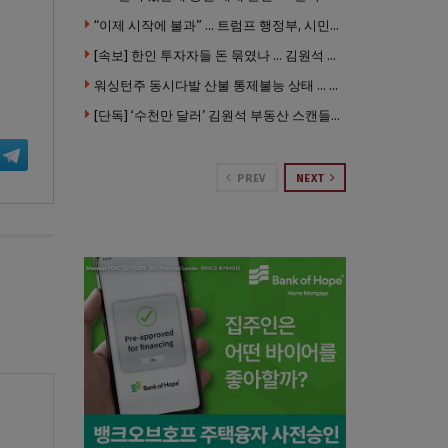
“이제 시작에 불과” … 트럼프 행정부, 시민권 박탈 본격화
[속보] 한인 투자자들 돈 묶였나 … 김원석 회사들 챕터7 강제파산·자진파산 잇따라 신청
워싱턴주 동시다발 산불 통제불능 상태 … 이재민 수십만명
[단독] ‘수천만 달러’ 김원석 부동산 스캔들 새 국면 … 한인 투자자들 소송 잇따라 ‘디폴트’ 절차
PREV
NEXT