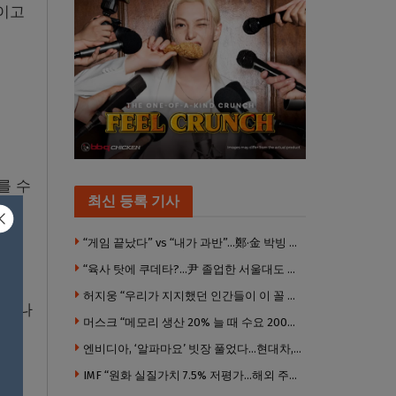
벌이고
를 수
최신 등록 기사
“게임 끝났다” vs “내가 과반”…鄭·金 박빙 전대 서로 우위 주장
“육사 탓에 쿠데타?…尹 졸업한 서울대도 없애야 하나”
허지웅 “우리가 지지했던 인간들이 이 꼴 만들었다”
 떠나
머스크 “메모리 생산 20% 늘 때 수요 200% 증가” … 반도체 매출 1조달러 눈 앞
엔비디아, ‘알파마요’ 빗장 풀었다…현대차, 자율주행 속도내나
IMF “원화 실질가치 7.5% 저평가…해외 주식투자 영향”