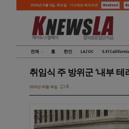
2026년 8월 6일, 목요일
기사제보·독자의견
Weekend
N
전체
홈
한인
LA/OC
S.F/Californi
취임식 주 방위군 ‘내부 테러
0
2021년 01월 18일