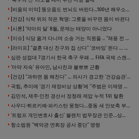
[비움의 미악] 똥오줌도 번뇌도 버린다…100년 해우소의 철학
[건강] 식탁 위의 작은 혁명: 그릇을 바꾸면 몸이 바뀐다
[시론] ‘악마의 달’ 8월, 문제는 태양이 아니었다
[이슈] 식당 옮겨 다니며 소송 거는 직원들 .. “채용 전 반드시 확인해야”
[라이프] “결혼 대신 친구와 집 산다” ‘코바잉’ 뜬다 … 내 집 마련 공식 바뀌었다
심판 성접대 7경기서 한국 축구 무패 … FIFA 국제 스캔들 번지나
‘마약 자숙’ 유아인, 남사친과 볼뽀뽀 근황
[건강] “과하면 몸 해친다” … 의사가 경고한 ‘건강습관’ 5가지
국힘, 추미애 ‘경기 재정비상 상황’에 “주범은 이재명 전 지사”
김민석, 제주·인천 경선서 정청래 제압 누적 1위 탈환
사우디·튀르키예·파키스탄 뭉쳤다…중동 새 안보축 부상하나
‘트럼프 개인변호사 출신’ 블랜치 법무장관 인준…상원 50대49 가결
항소법원 “백악관 연회장 공사 중단” 명령