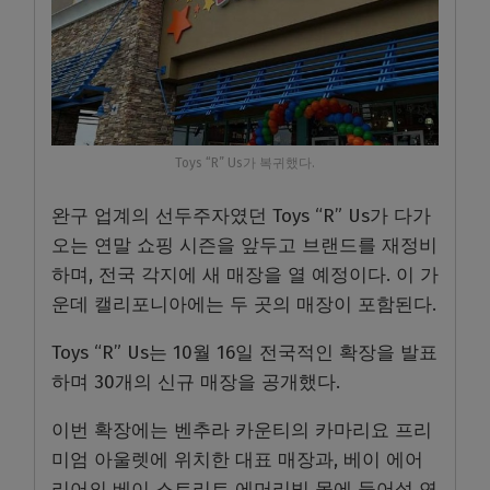
Toys “R” Us가 복귀했다.
완구 업계의 선두주자였던
Toys “R” Us
가 다가
오는 연말 쇼핑 시즌을 앞두고 브랜드를 재정비
하며
,
전국 각지에 새 매장을 열 예정이다
.
이 가
운데 캘리포니아에는 두 곳의 매장이 포함된다
.
Toys “R” Us
는
10
월
16
일
전국적인
확장을
발표
하며
30
개의
신규
매장을
공개했다
.
이번 확장에는 벤추라 카운티의 카마리요 프리
미엄 아울렛에 위치한 대표 매장과
,
베이 에어
리어의 베이 스트리트 에머리빌 몰에 들어설 연