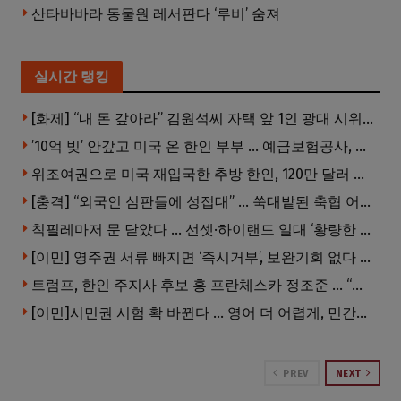
산타바바라 동물원 레서판다 ‘루비’ 숨져
실시간 랭킹
[화제] “내 돈 갚아라” 김원석씨 자택 앞 1인 광대 시위 … 한인 투자사, “108만 달러 못받아”
’10억 빚’ 안갚고 미국 온 한인 부부 … 예금보험공사, 미국서 소송
위조여권으로 미국 재입국한 추방 한인, 120만 달러 은행 사기 행각
[충격] “외국인 심판들에 성접대” … 쑥대밭된 축협 어디까지 추락하나
칙필레마저 문 닫았다 … 선셋·하이랜드 일대 ‘황량한 거리’로
[이민] 영주권 서류 빠지면 ‘즉시거부’, 보완기회 없다 … 이민심사 8월부터 확 바뀐다
트럼프, 한인 주지사 후보 홍 프란체스카 정조준 … “미치광이다”
[이민]시민권 시험 확 바뀐다 … 영어 더 어렵게, 민간시험 도입 추진
PREV
NEXT