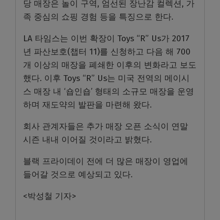
당 매장은 놀이 구역
,
엄선된 장난감 컬렉션
,
가
족 중심의 쇼핑 경험 등을 특징으로 한다
.
LA
타임스는 이번 확장이
Toys “R” Us
가
2017
년 파산보호
(
챕터
11)
를 신청하고 다음 해
700
개 이상의 매장을 폐쇄한 이후의 변화라고 보도
했다
.
이후
Toys “R” Us
는 미국 전역의 메이시
스 매장 내
‘
숍인숍
’
형태의 소규모 매장을 운영
하며 재도약의 발판을 마련해 왔다
.
회사 관계자들은 추가 매장 오픈 소식이 연말
시즌 내내 이어질 것이라고 밝혔다
.
블랙 프라이데이 전에 더 많은 매장이 영업에
들어갈 것으로 예상되고 있다
.
<
박성철 기자
>