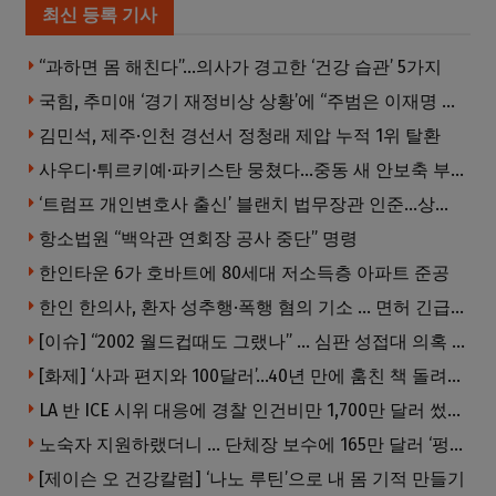
최신 등록 기사
“과하면 몸 해친다”…의사가 경고한 ‘건강 습관’ 5가지
국힘, 추미애 ‘경기 재정비상 상황’에 “주범은 이재명 전 지사”
김민석, 제주·인천 경선서 정청래 제압 누적 1위 탈환
사우디·튀르키예·파키스탄 뭉쳤다…중동 새 안보축 부상하나
‘트럼프 개인변호사 출신’ 블랜치 법무장관 인준…상원 50대49 가결
항소법원 “백악관 연회장 공사 중단” 명령
한인타운 6가 호바트에 80세대 저소득층 아파트 준공
한인 한의사, 환자 성추행·폭행 혐의 기소 … 면허 긴급정지
[이슈] “2002 월드컵때도 그랬나” … 심판 성접대 의혹 해외로 일파만파, 4강 신화까지 불똥
[화제] ‘사과 편지와 100달러’…40년 만에 훔친 책 돌려준 절도범
LA 반 ICE 시위 대응에 경찰 인건비만 1,700만 달러 썼다.
노숙자 지원하랬더니 … 단체장 보수에 165만 달러 ‘펑펑’
[제이슨 오 건강칼럼] ‘나노 루틴’으로 내 몸 기적 만들기