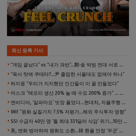
최신 등록 기사
“게임 끝났다” vs “내가 과반”…鄭·金 박빙 전대 서로 우위 주장
“육사 탓에 쿠데타?…尹 졸업한 서울대도 없애야 하나”
허지웅 “우리가 지지했던 인간들이 이 꼴 만들었다”
머스크 “메모리 생산 20% 늘 때 수요 200% 증가” … 반도체 매출 1조달러 눈 앞
엔비디아, ‘알파마요’ 빗장 풀었다…현대차, 자율주행 속도내나
IMF “원화 실질가치 7.5% 저평가…해외 주식투자 영향”
SSI 수급자 40만 명 ‘월 최대 331달러 삭감’ 위기…10만 명은 수급자격 상실
美, 엔화 방어하며 원화도 소환…韓 환율 안정 ‘우군’ 되나