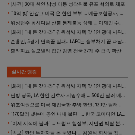
[사건] 30대 한인 남성 아동 성착취물 유포 혐의로 체포
’10억 빚’ 안갚고 미국 온 한인 부부 … 예금보험공사, 미국서 소송
워싱턴주 동시다발 산불 통제불능 상태 … 이재민 수십만명
[화제] “내 돈 갚아라” 김원석씨 자택 앞 1인 광대 시위 … 한인 투자사, “108만 달러 못받아”
손흥민, 5경기 연속골 실패…LAFC는 승부차기 끝 과달라하라 격파
할라피뇨 살모넬라 집단 감염 전국 27개 주 급속 확산
실시간 랭킹
[화제] “내 돈 갚아라” 김원석씨 자택 앞 1인 광대 시위 … 한인 투자사, “108만 달러 못받아”
연방 당국, LA 한인 간호사 지명수배 … 500만 달러 메디캐어 사기, 선고 직전 한국 도주
위조여권으로 미국 재입국한 추방 한인, 120만 달러 은행 사기 행각
“170달러 냈는데 공연 내내 불편” … 한국 코미디언 LA공연, 음향 불량에 외모 비하 개그 논란
“이제 시작에 불과” … 트럼프 행정부, 시민권 박탈 본격화
[속보] 한인 투자자들 돈 묶였나 … 김원석 회사들 챕터7 강제파산·자진파산 잇따라 신청