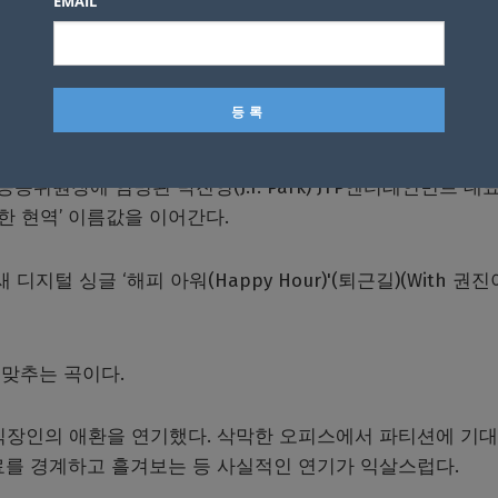
EMAIL
박진영. (사진 = JYP 엔터테인먼트 제공)
원장에 임명된 박진영(J.Y. Park) JYP엔터테인먼트 대표
원한 현역’ 이름값을 이어간다.
 디지털 싱글 ‘해피 아워(Happy Hour)'(퇴근길)(With 권진
맞추는 곡이다.
직장인의 애환을 연기했다. 삭막한 오피스에서 파티션에 기
료를 경계하고 흘겨보는 등 사실적인 연기가 익살스럽다.