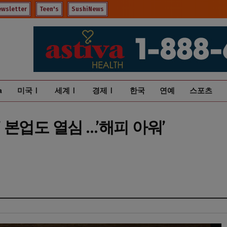
ewsletter
Teen's
SushiNews
a
미국Ⅰ
세계Ⅰ
경제Ⅰ
한국
연예
스포츠
’ 본업도 열심 …’해피 아워’