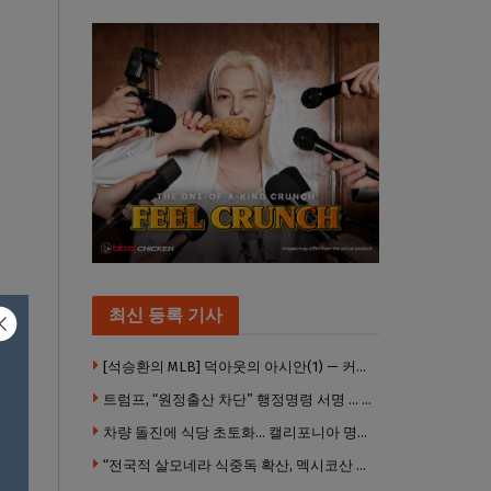
최신 등록 기사
[석승환의 MLB] 덕아웃의 아시안(1) — 커트 스즈키가 우리에게 묻는 것
트럼프, “원정출산 차단” 행정명령 서명 … 외국 공무원 자녀도 시민권 안준다
차량 돌진에 식당 초토화… 캘리포니아 명물 버거집 “다시 일어설 수 있도록 도와주세요”
“전국적 살모네라 식중독 확산, 멕시코산 할라피뇨”– CDC