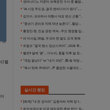
샌버나디노 카운티 보복운전 수사 중 불법 총기 20정·탄약 2만 발 압수
“AI 시장 주도권, 결국 엔비디아가 쥔다”…모건스탠리 장담
김지수, 프라하서 여행사 대표 변신 근황 “가볼 만하니…”
“중년기 관리로 치매 13년 늦춘다”…혈압·당뇨·금연 시기가 골든타임
황정민·팬, 진실 공방 계속…주요 쟁점별 입장 정리
러 미사일 28발, 우크라 한 발도 요격 못해
 프
트럼프 “결국 밴스 당선시켜야”…2028 후계 구도 힘 싣나
팰컨9 달에 ‘쾅’ … 다누리, 충돌 직후 달 표면 촬영 유일 탐사선
“게임 끝났다” vs “내가 과반”…鄭·金 박빙 전대 서로 우위 주장
아)’를
“육사 탓에 쿠데타?…尹 졸업한 서울대도 없애야 하나”
실시간 랭킹
대어
[화제] “내 돈 갚아라” 김원석씨 자택 앞 1인 광대 시위 … 한인 투자사, “108만 달러 못받아”
위조여권으로 미국 재입국한 추방 한인, 120만 달러 은행 사기 행각