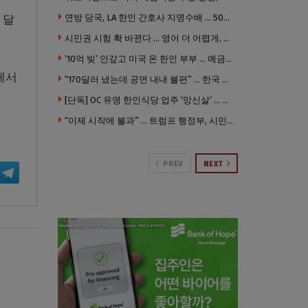
 달
연방 당국, LA 한인 간호사 지명수배 … 500만 달러 메디캐어 사기, 선고 직전 한국 도주
시민권 시험 확 바뀐다 … 영어 더 어렵게, 민간시험 도입 추진
’10억 빚’ 안갚고 미국 온 한인 부부 … 예금보험공사, 미국서 소송
에서
“170달러 냈는데 공연 내내 불편” … 한국 코미디언 LA공연, 음향 불량에 외모 비하 개그 논란
[단독] OC 유명 한인식당 업주 ‘망신살’ … 육류대금 안 갚자 식당서 공개추심
“이제 시작에 불과” … 트럼프 행정부, 시민권 박탈 본격화
PREV
NEXT