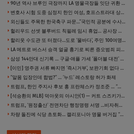
90년 역사 브루인 극장까지 LA 명물극장들 잇단 귀환 … 할리웃 경기 살아났다
변호사 시험 도중 심정지 한인 여성, 호프스트라대 상대 소송
외신들도 주목한 한국축구 파문…”국민적 공분에 수사 재개”
헐리우드 선셋 블루버드 칙필레 임시 휴업… 공사장 담장은 낙서로 뒤덮여
할리웃 수도관 또 터졌다…도로 ‘물바다’, 주민 100여명 영향
LA 메트로 버스서 승객 얼굴 흉기로 찌른 증오범죄 피고인, 종신형에 징역 7년 추가 선고
삼성 144만대 신기록 … 구글·애플 가세 ‘폴더블 대전’ 열린다
[이민] 영주권 서류 빠지면 ‘즉시거부’, 보완기회 없다 … 이민심사 8월부터 확 바뀐다
“알몸 입장인데 합법?” … ‘누드’ 레스토랑 허가 화제
트럼프, 한인 주지사 후보 홍 프란체스카 정조준 … “미치광이다”
[석승환의 MLB] 덕아웃의 아시안(1) — 커트 스즈키가 우리에게 묻는 것
트럼프, ‘원정출산’ 전면차단 행정명령 서명 …비자취소·입국금지·추방까지
차량 돌진에 식당 초토화… 캘리포니아 명물 버거집 “다시 일어설 수 있도록 도와주세요”