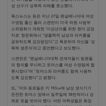
성 선수가 성폭력 피해를 호소했다.
폭스뉴스는 등은 지난 27일 펜실베니아대 여성
수영팀 출신 폴라 스캔런이 미국 하원 사법부
소위원회가 개최한 ‘미성년자를 위한 젠더 긍정
치료’ 청문회에서 “생물학적 남성과 라커룸을
공유하도록 강요받았다”고 폭로하며 자신을 ‘성
폭력 생존자’라고 증언했다고 보도했다.
스캔런은 “펜실베니아대학 관계자들이 팀원들
의 항의를 무시하고 토머스를 여성 수영팀에 합
류시켰다”며 “토머스와 라커룸도 함께 사용하
도록 강요했다”고 밝혔다.
또, “저와 동료들은 키 193㎝에 남성 생식기가
온전한 토머스 앞에서 일주일에 18번씩이나 강
제로 옷을 벗어야 했다. 어떤 여학생들은 화장