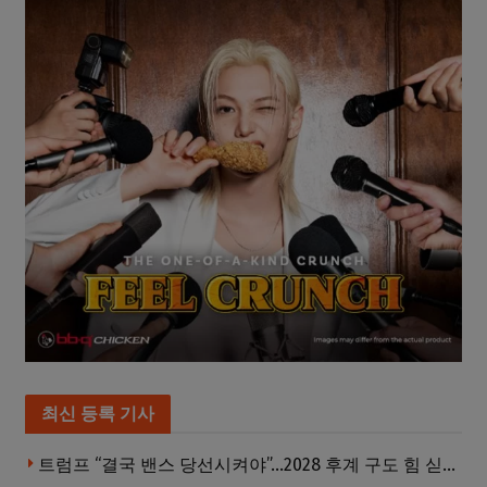
최신 등록 기사
트럼프 “결국 밴스 당선시켜야”…2028 후계 구도 힘 싣나