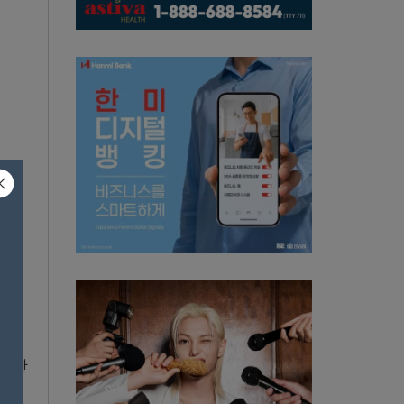
포드가
 비난