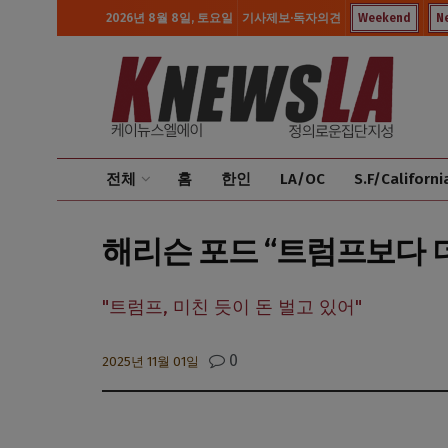
2026년 8월 8일, 토요일
기사제보·독자의견
Weekend
N
전체
홈
한인
LA/OC
S.F/Californi
해리슨 포드 “트럼프보다 
"트럼프, 미친 듯이 돈 벌고 있어"
0
2025년 11월 01일