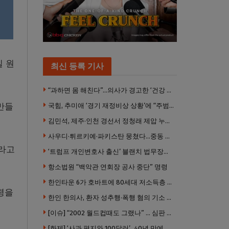
상이
길 원
최신 등록 기사
“과하면 몸 해친다”…의사가 경고한 ‘건강 습관’ 5가지
만들
국힘, 추미애 ‘경기 재정비상 상황’에 “주범은 이재명 전 지사”
김민석, 제주·인천 경선서 정청래 제압 누적 1위 탈환
사우디·튀르키예·파키스탄 뭉쳤다…중동 새 안보축 부상하나
이라고
‘트럼프 개인변호사 출신’ 블랜치 법무장관 인준…상원 50대49 가결
항소법원 “백악관 연회장 공사 중단” 명령
한인타운 6가 호바트에 80세대 저소득층 아파트 준공
령을
한인 한의사, 환자 성추행·폭행 혐의 기소 … 면허 긴급정지
[이슈] “2002 월드컵때도 그랬나” … 심판 성접대 의혹 해외로 일파만파, 4강 신화까지 불똥
[화제] ‘사과 편지와 100달러’…40년 만에 훔친 책 돌려준 절도범