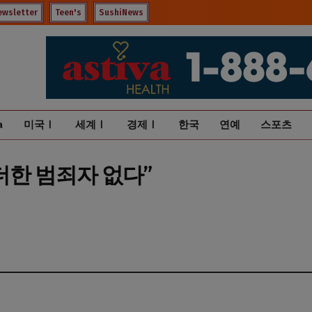
ewsletter
Teen's
SushiNews
a
미국Ⅰ
세계Ⅰ
경제Ⅰ
한국
연예
스포츠
더한 범죄자 없다”