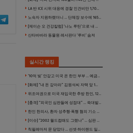
LA 반 ICE 시위 대응에 경찰 인건비만 1,700만 달러 썼다.
노숙자 지원하랬더니 … 단체장 보수에 165만 달러 ‘펑펑’
[제이슨 오 건강칼럼] ‘나노 루틴’으로 내 몸 기적 만들기
산타바바라 동물원 레서판다 ‘루비’ 숨져
실시간 랭킹
’10억 빚’ 안갚고 미국 온 한인 부부 … 예금보험공사, 미국서 소송
[화제] “내 돈 갚아라” 김원석씨 자택 앞 1인 광대 시위 … 한인 투자사, “108만 달러 못받아”
위조여권으로 미국 재입국한 추방 한인, 120만 달러 은행 사기 행각
[충격] “외국인 심판들에 성접대” … 쑥대밭된 축협 어디까지 추락하나
한인 한의사, 환자 성추행·폭행 혐의 기소 … 면허 긴급정지
[이슈] “2002 월드컵때도 그랬나” … 심판 성접대 의혹 해외로 일파만파, 4강 신화까지 불똥
칙필레마저 문 닫았다 … 선셋·하이랜드 일대 ‘황량한 거리’로