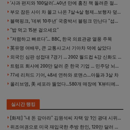
‘사과 편지와 100달러’…40년 만에 훔친 책 돌려준 절도범
부모 잠든 사이 차 몰고 나온 7살·4살 형제…보행자 덮쳐 중태
블랙핑크, ‘데뷔 10주년’ 국중박서 블링크 만난다 “섭섭함 안겨 미안”
“밥 먹고 15분 걸으세요”
“저렴하고 빠르다”… BBC, 한국 의료관광 열풍 주목
英유명 여배우, 큰 교통사고서 기아차 덕에 살았다
외국인 심판 성접대 7경기 … 2002 월드컵 4강 신화도 흔들
트럼프 회사에 200만 달러 준 한국 기업 … 민주당 뇌물의혹 조사
77세 리처드 기어, 48세 연하와 로맨스…아들과 3살 차
올리브영, 美 세포라 뚫었다…580개 매장에 ‘K뷰티에딧’ 론칭
실시간 랭킹
[화제] “내 돈 갚아라” 김원석씨 자택 앞 1인 광대 시위 … 한인 투자사, “108만 달러 못받아”
위조여권으로 미국 재입국한 추방 한인, 120만 달러 은행 사기 행각