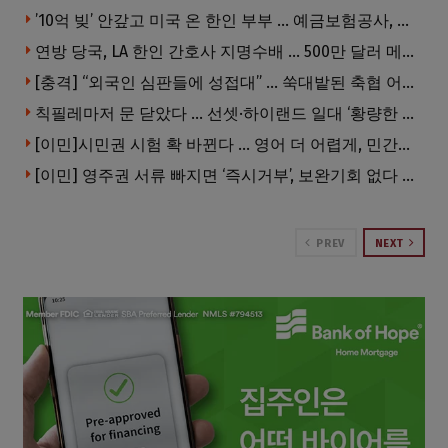
’10억 빚’ 안갚고 미국 온 한인 부부 … 예금보험공사, 미국서 소송
연방 당국, LA 한인 간호사 지명수배 … 500만 달러 메디캐어 사기, 선고 직전 한국 도주
[충격] “외국인 심판들에 성접대” … 쑥대밭된 축협 어디까지 추락하나
칙필레마저 문 닫았다 … 선셋·하이랜드 일대 ‘황량한 거리’로
[이민]시민권 시험 확 바뀐다 … 영어 더 어렵게, 민간시험 도입 추진
[이민] 영주권 서류 빠지면 ‘즉시거부’, 보완기회 없다 … 이민심사 8월부터 확 바뀐다
PREV
NEXT