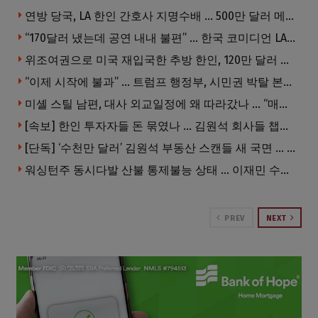
연방 당국, LA 한인 간호사 지명수배 … 500만 달러 메디캐어 사기, 선고 직전 한국 도주
“170달러 냈는데 공연 내내 불편” … 한국 코미디언 LA공연, 음향 불량에 외모 비하 개그 논란
위조여권으로 미국 재입국한 추방 한인, 120만 달러 은행 사기 행각
“이제 시작에 불과” … 트럼프 행정부, 시민권 박탈 본격화
미셸 스틸 남편, 대사 외교일정에 왜 따라갔나 … “매우 이례적”
[속보] 한인 투자자들 돈 묶였나 … 김원석 회사들 챕터7 강제파산·자진파산 잇따라 신청
[단독] ‘수천만 달러’ 김원석 부동산 스캔들 새 국면 … 한인 투자자들 소송 잇따라 ‘디폴트’ 절차
워싱턴주 동시다발 산불 통제불능 상태 … 이재민 수십만명
PREV
NEXT