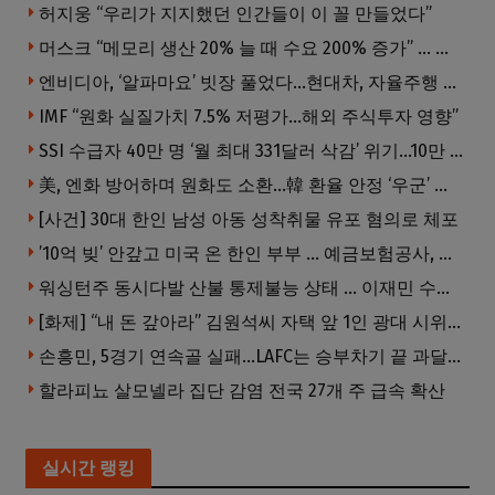
허지웅 “우리가 지지했던 인간들이 이 꼴 만들었다”
머스크 “메모리 생산 20% 늘 때 수요 200% 증가” … 반도체 매출 1조달러 눈 앞
엔비디아, ‘알파마요’ 빗장 풀었다…현대차, 자율주행 속도내나
IMF “원화 실질가치 7.5% 저평가…해외 주식투자 영향”
SSI 수급자 40만 명 ‘월 최대 331달러 삭감’ 위기…10만 명은 수급자격 상실
美, 엔화 방어하며 원화도 소환…韓 환율 안정 ‘우군’ 되나
[사건] 30대 한인 남성 아동 성착취물 유포 혐의로 체포
’10억 빚’ 안갚고 미국 온 한인 부부 … 예금보험공사, 미국서 소송
워싱턴주 동시다발 산불 통제불능 상태 … 이재민 수십만명
[화제] “내 돈 갚아라” 김원석씨 자택 앞 1인 광대 시위 … 한인 투자사, “108만 달러 못받아”
손흥민, 5경기 연속골 실패…LAFC는 승부차기 끝 과달라하라 격파
할라피뇨 살모넬라 집단 감염 전국 27개 주 급속 확산
실시간 랭킹