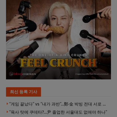
최신 등록 기사
“게임 끝났다” vs “내가 과반”…鄭·金 박빙 전대 서로 우위 주장
“육사 탓에 쿠데타?…尹 졸업한 서울대도 없애야 하나”