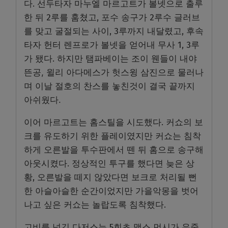
다. 선두타자 마누엘 마르고트가 볼넷으로 출루
한 뒤 2루를 훔쳤고, 포수 송구가 2루수 글러브
를 맞고 굴절되는 사이, 3루까지 내달렸고, 후속
타자 헌터 렌프로가 볼넷을 얻어내 무사 1, 3루
가 됐다.
하지만 탬파베이는 조이 웬들이 내야
뜬공, 윌리 아다메스가 헛스윙 삼진으로 물러나
며 이날 절호의 찬스를 놓친것이 결국 끝까지
아쉬웠다.
이어 마르고트는 홈스틸을 시도했다. 커쇼의 보
크를 유도하기 위한 플레이였지만 커쇼는 침착
하게 오른발을 투수판에서 뗀 뒤 홈으로 송구해
아웃시켰다. 정상적인 투구를 했다면 늦은 상
황, 오른발을 떼지 않았다면 보크로 처리될 뻔
한 아슬아슬한 순간이었지만 가을악몽을 벗어
나고 싶은 커쇼는 놀랍도록 침착했다.
고비를 넘긴 다저스는 5회초 맥스 먼시가 우중