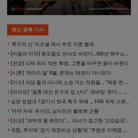
최신 등록 기사
‘축구의 신’ 리오넬 메시 부친 지병 별세
[비움의 미악] 똥오줌도 번뇌도 버린다…100년 해우소의 철학
[건강] 식탁 위의 작은 혁명: 그릇을 바꾸면 몸이 바뀐다
[시론] ‘악마의 달’ 8월, 문제는 태양이 아니었다
[이슈] 식당 옮겨 다니며 소송 거는 직원들 .. “채용 전 반드시 확인해야”
[라이프] “결혼 대신 친구와 집 산다” ‘코바잉’ 뜬다 … 내 집 마련 공식 바뀌었다
심판 성접대 7경기서 한국 축구 무패 … FIFA 국제 스캔들 번지나
‘마약 자숙’ 유아인, 남사친과 볼뽀뽀 근황
[건강] “과하면 몸 해친다” … 의사가 경고한 ‘건강습관’ 5가지
국힘, 추미애 ‘경기 재정비상 상황’에 “주범은 이재명 전 지사”