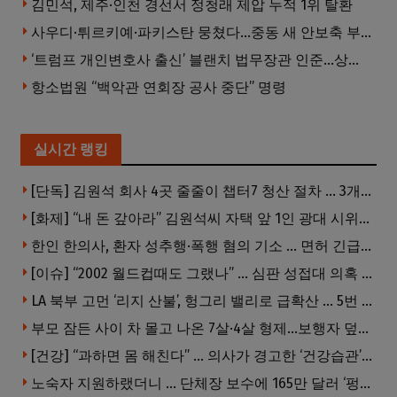
김민석, 제주·인천 경선서 정청래 제압 누적 1위 탈환
사우디·튀르키예·파키스탄 뭉쳤다…중동 새 안보축 부상하나
‘트럼프 개인변호사 출신’ 블랜치 법무장관 인준…상원 50대49 가결
항소법원 “백악관 연회장 공사 중단” 명령
실시간 랭킹
[단독] 김원석 회사 4곳 줄줄이 챕터7 청산 절차 … 3개 법인 같은 날 동시 파산 신청
[화제] “내 돈 갚아라” 김원석씨 자택 앞 1인 광대 시위 … 한인 투자사, “108만 달러 못받아”
한인 한의사, 환자 성추행·폭행 혐의 기소 … 면허 긴급정지
[이슈] “2002 월드컵때도 그랬나” … 심판 성접대 의혹 해외로 일파만파, 4강 신화까지 불똥
LA 북부 고먼 ‘리지 산불’, 헝그리 밸리로 급확산 … 5번 Fwy 양방향 전면 폐쇄
부모 잠든 사이 차 몰고 나온 7살·4살 형제…보행자 덮쳐 중태
[건강] “과하면 몸 해친다” … 의사가 경고한 ‘건강습관’ 5가지
노숙자 지원하랬더니 … 단체장 보수에 165만 달러 ‘펑펑’