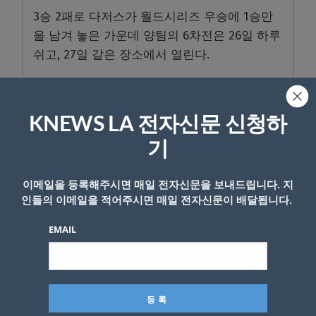
3승 2패로 다저스가 월드시리즈 우승에 1승만
을 남겨 놓은 가운데 양팀의 6차전은 26일 하루
쉬고, 27일 같은 장소에서 열린다.
<이준연기자>
관련기사
역사 다시 쓰는 다저스, 놀라운 신기
KNEWS LA 전자신문 신청하
록 퍼레이드
기
다저스, 탬파베이 격파 6대2..6이닝 10K 뷸러,
이메일을 등록해주시면 매일 전자신문을 보내드립니다. 지
타선 압도
인들의 이메일을 적어주시면 매일 전자신문이 배달됩니다.
EMAIL