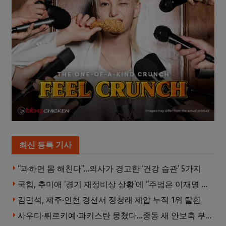
최신 등록 기사
“과하면 몸 해친다”…의사가 경고한 ‘건강 습관’ 5가지
국힘, 추미애 ‘경기 재정비상 상황’에 “주범은 이재명 전 지사”
김민석, 제주·인천 경선서 정청래 제압 누적 1위 탈환
사우디·튀르키예·파키스탄 뭉쳤다…중동 새 안보축 부상하나