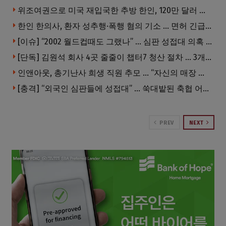
위조여권으로 미국 재입국한 추방 한인, 120만 달러 은행 사기 행각
한인 한의사, 환자 성추행·폭행 혐의 기소 … 면허 긴급정지
[이슈] “2002 월드컵때도 그랬나” … 심판 성접대 의혹 해외로 일파만파, 4강 신화까지 불똥
[단독] 김원석 회사 4곳 줄줄이 챕터7 청산 절차 … 3개 법인 같은 날 동시 파산 신청
인앤아웃, 총기난사 희생 직원 추모 … “자신의 매장 운영이 꿈이었다”
[충격] “외국인 심판들에 성접대” … 쑥대밭된 축협 어디까지 추락하나
PREV
NEXT