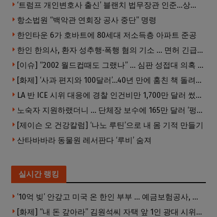
‘트럼프 개인변호사 출신’ 블랜치 법무장관 인준…상원 50대49 가결
항소법원 “백악관 연회장 공사 중단” 명령
한인타운 6가 호바트에 80세대 저소득층 아파트 준공
한인 한의사, 환자 성추행·폭행 혐의 기소 … 면허 긴급정지
[이슈] “2002 월드컵때도 그랬나” … 심판 성접대 의혹 해외로 일파만파, 4강 신화까지 불똥
[화제] ‘사과 편지와 100달러’…40년 만에 훔친 책 돌려준 절도범
LA 반 ICE 시위 대응에 경찰 인건비만 1,700만 달러 썼다.
노숙자 지원하랬더니 … 단체장 보수에 165만 달러 ‘펑펑’
[제이슨 오 건강칼럼] ‘나노 루틴’으로 내 몸 기적 만들기
산타바바라 동물원 레서판다 ‘루비’ 숨져
실시간 랭킹
’10억 빚’ 안갚고 미국 온 한인 부부 … 예금보험공사, 미국서 소송
[화제] “내 돈 갚아라” 김원석씨 자택 앞 1인 광대 시위 … 한인 투자사, “108만 달러 못받아”