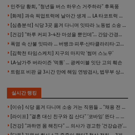
민주당 황희, “청년들 버스 하우스 거주하라” 후폭풍
[화제] 과속 픽업트럭에 날아간 생계 … LA 타코트럭 일가족 3명 부상
[심층분석] 식당 3곳 옮겨 다니며 잇따라 노동법 소송 … 피소된 곳 모두 LA·OC 한인 식당들
[건강] “하루 커피 3~4잔 마셨을 뿐인데”… 간암·간경변 위험 뚝
폭염 속 산불 잇따라 … 버뱅크·피루·산타클라리타·고먼 잇단 산불
[김학천 타임스케치] 지구의 마지막 ‘썸머 스노우’
LA·남가주 버라이즌 ‘먹통’ … 광케이블 잇단 고의 훼손
트럼프 비판 글 3시간 만에 해임 연방검사, 법무부 상대 소송
실시간 랭킹
[이슈] 식당 옮겨 다니며 소송 거는 직원들 .. “채용 전 반드시 확인해야”
[라이프] “결혼 대신 친구와 집 산다” ‘코바잉’ 뜬다 … 내 집 마련 공식 바뀌었다
[건강] “과하면 몸 해친다” … 의사가 경고한 ‘건강습관’ 5가지