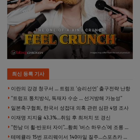
최신 등록 기사
이란의 강경 청구서 … 트럼프 ‘승리선언’ 출구전략 난항
“트럼프 통치방식, 독재자 수순 … 선거방해 가능성”
일본축구협회, 한국서 성접대 의혹 관련 심판 4명 조사
이재명 지지율 43.3%…취임 후 최저치 또 경신
“한남 더 휠·반포터 자이”…황희 ‘버스 하우스’에 조롱 쏟아져
테메큘라 15번 프리웨이서 140마일 질주…스포츠카 압수