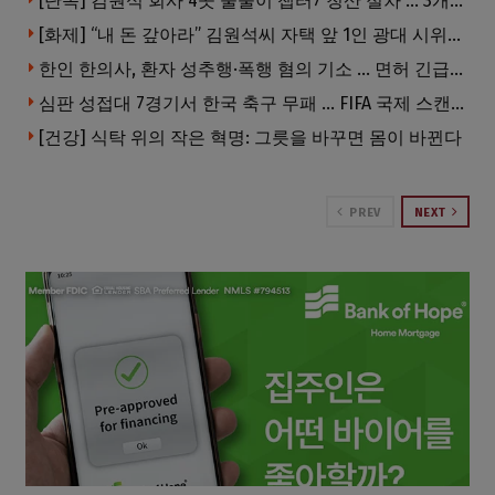
[단독] 김원석 회사 4곳 줄줄이 챕터7 청산 절차 … 3개 법인 같은 날 동시 파산 신청
[화제] “내 돈 갚아라” 김원석씨 자택 앞 1인 광대 시위 … 한인 투자사, “108만 달러 못받아”
한인 한의사, 환자 성추행·폭행 혐의 기소 … 면허 긴급정지
심판 성접대 7경기서 한국 축구 무패 … FIFA 국제 스캔들 번지나
[건강] 식탁 위의 작은 혁명: 그릇을 바꾸면 몸이 바뀐다
PREV
NEXT