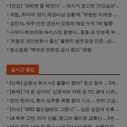
[건강] “과하면 몸 해친다” … 의사가 경고한 ‘건강습관’ 5가지
국힘, 추미애 ‘경기 재정비상 상황’에 “주범은 이재명 전 지사”
김민석, 제주·인천 경선서 정청래 제압 누적 1위 탈환
사우디·튀르키예·파키스탄 뭉쳤다…중동 새 안보축 부상하나
‘트럼프 개인변호사 출신’ 블랜치 법무장관 인준…상원 50대49 가결
항소법원 “백악관 연회장 공사 중단” 명령
실시간 랭킹
[단독] 김원석 회사 4곳 줄줄이 챕터7 청산 절차 … 3개 법인 같은 날 동시 파산 신청
[화제] “내 돈 갚아라” 김원석씨 자택 앞 1인 광대 시위 … 한인 투자사, “108만 달러 못받아”
한인 한의사, 환자 성추행·폭행 혐의 기소 … 면허 긴급정지
[이슈] “2002 월드컵때도 그랬나” … 심판 성접대 의혹 해외로 일파만파, 4강 신화까지 불똥
LA 북부 고먼 ‘리지 산불’, 헝그리 밸리로 급확산 … 5번 Fwy 양방향 전면 폐쇄
부모 잠든 사이 차 몰고 나온 7살·4살 형제…보행자 덮쳐 중태