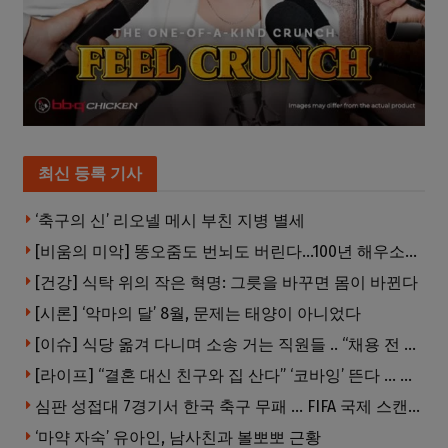
최신 등록 기사
‘축구의 신’ 리오넬 메시 부친 지병 별세
[비움의 미악] 똥오줌도 번뇌도 버린다…100년 해우소의 철학
[건강] 식탁 위의 작은 혁명: 그릇을 바꾸면 몸이 바뀐다
[시론] ‘악마의 달’ 8월, 문제는 태양이 아니었다
[이슈] 식당 옮겨 다니며 소송 거는 직원들 .. “채용 전 반드시 확인해야”
[라이프] “결혼 대신 친구와 집 산다” ‘코바잉’ 뜬다 … 내 집 마련 공식 바뀌었다
심판 성접대 7경기서 한국 축구 무패 … FIFA 국제 스캔들 번지나
‘마약 자숙’ 유아인, 남사친과 볼뽀뽀 근황