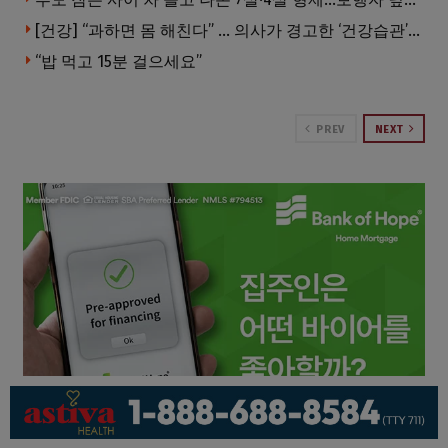
[건강] “과하면 몸 해친다” … 의사가 경고한 ‘건강습관’ 5가지
“밥 먹고 15분 걸으세요”
PREV
NEXT