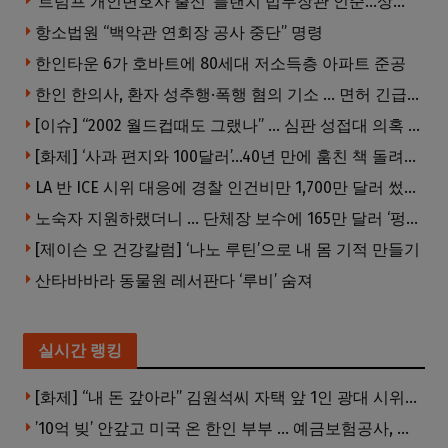
‘트럼프 개인변호사 출신’ 블랜치 법무장관 인준…상원 50대49 가결
항소법원 “백악관 연회장 공사 중단” 명령
한인타운 6가 호바트에 80세대 저소득층 아파트 준공
한인 한의사, 환자 성추행·폭행 혐의 기소 … 면허 긴급정지
[이슈] “2002 월드컵때도 그랬나” … 심판 성접대 의혹 해외로 일파만파, 4강 신화까지 불똥
[화제] ‘사과 편지와 100달러’…40년 만에 훔친 책 돌려준 절도범
LA 반 ICE 시위 대응에 경찰 인건비만 1,700만 달러 썼다.
노숙자 지원하랬더니 … 단체장 보수에 165만 달러 ‘펑펑’
[제이슨 오 건강칼럼] ‘나노 루틴’으로 내 몸 기적 만들기
산타바바라 동물원 레서판다 ‘루비’ 숨져
실시간 랭킹
[화제] “내 돈 갚아라” 김원석씨 자택 앞 1인 광대 시위 … 한인 투자사, “108만 달러 못받아”
’10억 빚’ 안갚고 미국 온 한인 부부 … 예금보험공사, 미국서 소송