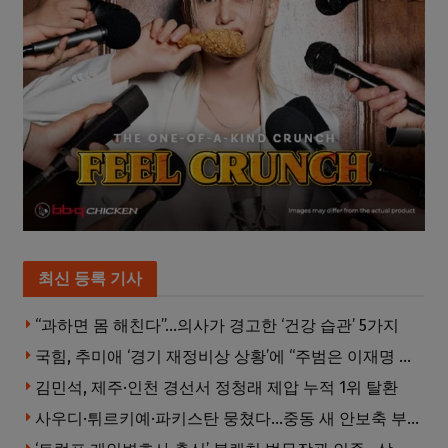
최신 등록 기사
“과하면 몸 해친다”…의사가 경고한 ‘건강 습관’ 5가지
국힘, 추미애 ‘경기 재정비상 상황’에 “주범은 이재명 전 지사”
김민석, 제주·인천 경선서 정청래 제압 누적 1위 탈환
사우디·튀르키예·파키스탄 뭉쳤다…중동 새 안보축 부상하나