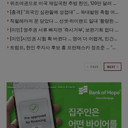
위조여권으로 미국 재입국한 추방 한인, 120만 달러 은행 사기 행각
[충격] “외국인 심판들에 성접대” … 쑥대밭된 축협 어디까지 추락하나
칙필레마저 문 닫았다 … 선셋·하이랜드 일대 ‘황량한 거리’로
[이민] 영주권 서류 빠지면 ‘즉시거부’, 보완기회 없다 … 이민심사 8월부터 확 바뀐다
[이민]시민권 시험 확 바뀐다 … 영어 더 어렵게, 민간시험 도입 추진
트럼프, 한인 주지사 후보 홍 프란체스카 정조준 … “미치광이다”
PREV
NEXT