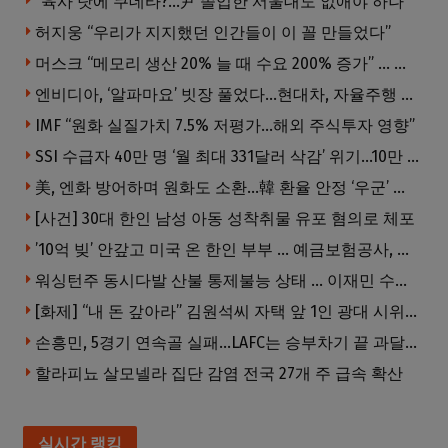
“육사 탓에 쿠데타?…尹 졸업한 서울대도 없애야 하나”
허지웅 “우리가 지지했던 인간들이 이 꼴 만들었다”
머스크 “메모리 생산 20% 늘 때 수요 200% 증가” … 반도체 매출 1조달러 눈 앞
엔비디아, ‘알파마요’ 빗장 풀었다…현대차, 자율주행 속도내나
IMF “원화 실질가치 7.5% 저평가…해외 주식투자 영향”
SSI 수급자 40만 명 ‘월 최대 331달러 삭감’ 위기…10만 명은 수급자격 상실
美, 엔화 방어하며 원화도 소환…韓 환율 안정 ‘우군’ 되나
[사건] 30대 한인 남성 아동 성착취물 유포 혐의로 체포
’10억 빚’ 안갚고 미국 온 한인 부부 … 예금보험공사, 미국서 소송
워싱턴주 동시다발 산불 통제불능 상태 … 이재민 수십만명
[화제] “내 돈 갚아라” 김원석씨 자택 앞 1인 광대 시위 … 한인 투자사, “108만 달러 못받아”
손흥민, 5경기 연속골 실패…LAFC는 승부차기 끝 과달라하라 격파
할라피뇨 살모넬라 집단 감염 전국 27개 주 급속 확산
실시간 랭킹