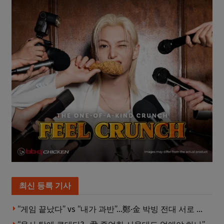
최신 등록 기사
“게임 끝났다” vs “내가 과반”…鄭·金 박빙 전대 서로 우위 주장