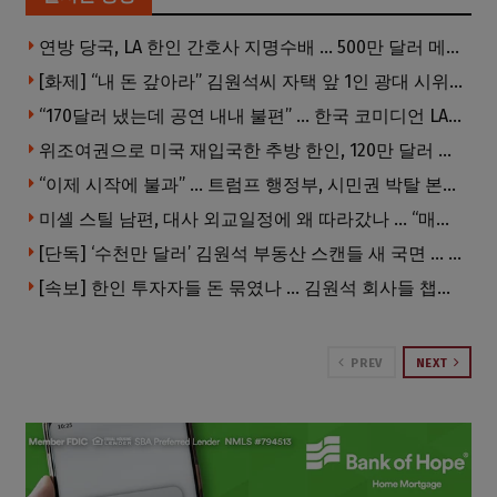
연방 당국, LA 한인 간호사 지명수배 … 500만 달러 메디캐어 사기, 선고 직전 한국 도주
[화제] “내 돈 갚아라” 김원석씨 자택 앞 1인 광대 시위 … 한인 투자사, “108만 달러 못받아”
“170달러 냈는데 공연 내내 불편” … 한국 코미디언 LA공연, 음향 불량에 외모 비하 개그 논란
위조여권으로 미국 재입국한 추방 한인, 120만 달러 은행 사기 행각
“이제 시작에 불과” … 트럼프 행정부, 시민권 박탈 본격화
미셸 스틸 남편, 대사 외교일정에 왜 따라갔나 … “매우 이례적”
[단독] ‘수천만 달러’ 김원석 부동산 스캔들 새 국면 … 한인 투자자들 소송 잇따라 ‘디폴트’ 절차
[속보] 한인 투자자들 돈 묶였나 … 김원석 회사들 챕터7 강제파산·자진파산 잇따라 신청
PREV
NEXT