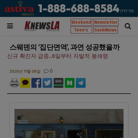
Weekend
Newsletter
Teen's
SushiNews
스웨덴의 ‘집단면역’, 과연 성공했을까
신규 확진자 급증..6일부터 자발적 봉쇄령
0
2020년 11월 08일