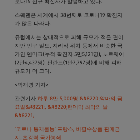
로나19 신규 확진자가 발생하고 있다.
스웨덴은 세계에서 38번째로 코로나19 확진자
가 많은 나라다.
유럽에서는 상대적으로 피해 규모가 적은 편이
지만 인구 밀도, 지리적 위치 등에서 비슷한 국
가인 덴마크(누적 확진자 5만5,121명), 노르웨이
(2만4,437명), 핀란드(1만7,797명)에 비해 피해
규모가 더 크다.
<박재경 기자>
관련기사
하루 8만 5,000명 &#8220;악마의 금
요일&#8221;, &#8220;팬데믹 최악의 날
&#8221;
‘코로나 통제불능’ 프랑스, 비필수상품 판매금
지..초강력 국가봉쇄