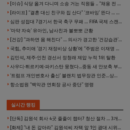
[이슈] 식당 옮겨 다니며 소송 거는 직원들 .. “채용 전 반드시 확인해야”
[라이프] “결혼 대신 친구와 집 산다” ‘코바잉’ 뜬다 … 내 집 마련 공식 바뀌었다
심판 성접대 7경기서 한국 축구 무패 … FIFA 국제 스캔들 번지나
‘마약 자숙’ 유아인, 남사친과 볼뽀뽀 근황
[건강] “과하면 몸 해친다” … 의사가 경고한 ‘건강습관’ 5가지
국힘, 추미애 ‘경기 재정비상 상황’에 “주범은 이재명 전 지사”
김민석, 제주·인천 경선서 정청래 제압 누적 1위 탈환
사우디·튀르키예·파키스탄 뭉쳤다…중동 새 안보축 부상하나
‘트럼프 개인변호사 출신’ 블랜치 법무장관 인준…상원 50대49 가결
항소법원 “백악관 연회장 공사 중단” 명령
실시간 랭킹
[단독] 김원석 회사 4곳 줄줄이 챕터7 청산 절차 … 3개 법인 같은 날 동시 파산 신청
[화제] “내 돈 갚아라” 김원석씨 자택 앞 1인 광대 시위 … 한인 투자사, “108만 달러 못받아”