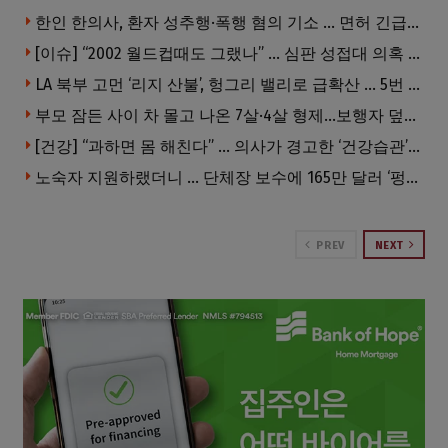
한인 한의사, 환자 성추행·폭행 혐의 기소 … 면허 긴급정지
[이슈] “2002 월드컵때도 그랬나” … 심판 성접대 의혹 해외로 일파만파, 4강 신화까지 불똥
LA 북부 고먼 ‘리지 산불’, 헝그리 밸리로 급확산 … 5번 Fwy 양방향 전면 폐쇄
부모 잠든 사이 차 몰고 나온 7살·4살 형제…보행자 덮쳐 중태
[건강] “과하면 몸 해친다” … 의사가 경고한 ‘건강습관’ 5가지
노숙자 지원하랬더니 … 단체장 보수에 165만 달러 ‘펑펑’
PREV
NEXT