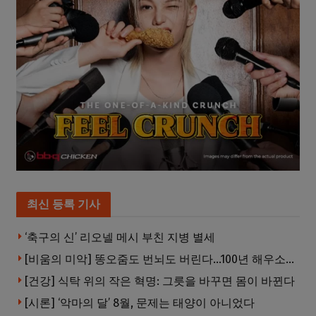
최신 등록 기사
‘축구의 신’ 리오넬 메시 부친 지병 별세
[비움의 미악] 똥오줌도 번뇌도 버린다…100년 해우소의 철학
[건강] 식탁 위의 작은 혁명: 그릇을 바꾸면 몸이 바뀐다
[시론] ‘악마의 달’ 8월, 문제는 태양이 아니었다