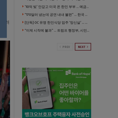
’10억 빚’ 안갚고 미국 온 한인 부부 … 예금보험공사, 미국서 소송
“170달러 냈는데 공연 내내 불편” … 한국 코미디언 LA공연, 음향 불량에 외모 비하 개그 논란
 달러
[단독] OC 유명 한인식당 업주 ‘망신살’ … 육류대금 안 갚자 식당서 공개추심
“이제 시작에 불과” … 트럼프 행정부, 시민권 박탈 본격화
PREV
NEXT