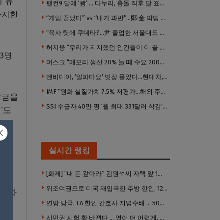
에 유
팰컨9 달에 ‘쾅’ … 다누리, 충돌 직후 달 표면 촬영 유일 탐사선
차지한
“게임 끝났다” vs “내가 과반”…鄭·金 박빙 전대 서로 우위 주장
“육사 탓에 쿠데타?…尹 졸업한 서울대도 없애야 하나”
허지웅 “우리가 지지했던 인간들이 이 꼴 만들었다”
3명
머스크 “메모리 생산 20% 늘 때 수요 200% 증가” … 반도체 매출 1조달러 눈 앞
엔비디아, ‘알파마요’ 빗장 풀었다…현대차, 자율주행 속도내나
IMF “원화 실질가치 7.5% 저평가…해외 주식투자 영향”
상금을
SSI 수급자 40만 명 ‘월 최대 331달러 삭감’ 위기…10만 명은 수급자격 상실
‘도
실시간 랭킹
문이
[화제] “내 돈 갚아라” 김원석씨 자택 앞 1인 광대 시위 … 한인 투자사, “108만 달러 못받아”
위조여권으로 미국 재입국한 추방 한인, 120만 달러 은행 사기 행각
 전화
연방 당국, LA 한인 간호사 지명수배 … 500만 달러 메디캐어 사기, 선고 직전 한국 도주
시민권 시험 확 바뀐다 … 영어 더 어렵게, 민간시험 도입 추진