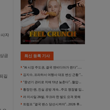
 종사자
.
 상금
최신 등록 기사
“AI 시장 주도권, 결국 엔비디아가 쥔다”…모건스탠리 장담
김지수, 프라하서 여행사 대표 변신 근황 “가볼 만하니…”
 되길
“중년기 관리로 치매 13년 늦춘다”…혈압·당뇨·금연 시기가 골든타임
황정민·팬, 진실 공방 계속…주요 쟁점별 입장 정리
러 미사일 28발, 우크라 한 발도 요격 못해
트럼프 “결국 밴스 당선시켜야”…2028 후계 구도 힘 싣나