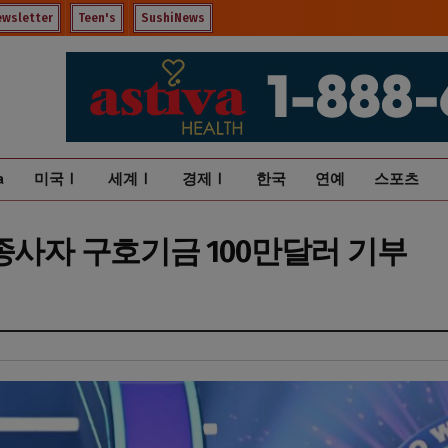
ewsletter
Teen's
SushiNews
a
미국Ⅰ
세계Ⅰ
경제Ⅰ
한국
연예
스포츠
종사자 구호기금 100만달러 기부