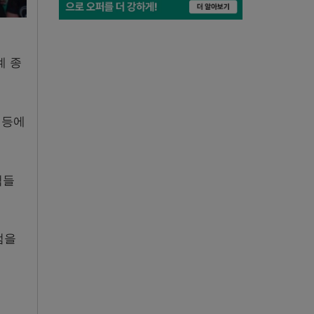
계 종
 등에
점들
점을