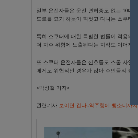
일부 운전자들은 운전 면허증도 없는
10
대 
도로를 묘기 하듯이 휘젓고 다니는 스쿠터 
특히 스쿠터에 대한 특별한 법률이 적용되지
더 자주 위험에 노출된다는 지적도 이어지고
또 스쿠터 운전자들은 신호등도 스톱 사인도
에게도 위협적인 경우가 많아 주민들의 불만
<
박성철 기자
>
관련기사
보이면 겁나..역주행에 뺑소니까