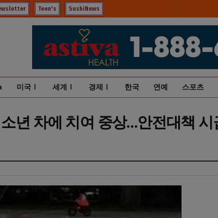
ewsletter
Teen's
SushiNews
a
미국Ⅰ
세계Ⅰ
경제Ⅰ
한국
연예
스포츠
소년 차에 치여 중상…안전대책 시