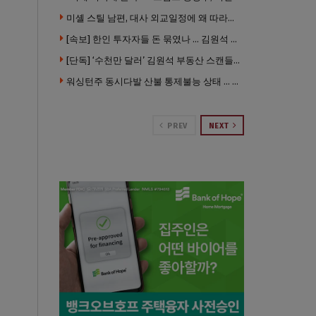
미셸 스틸 남편, 대사 외교일정에 왜 따라갔나 … “매우 이례적”
[속보] 한인 투자자들 돈 묶였나 … 김원석 회사들 챕터7 강제파산·자진파산 잇따라 신청
[단독] ‘수천만 달러’ 김원석 부동산 스캔들 새 국면 … 한인 투자자들 소송 잇따라 ‘디폴트’ 절차
워싱턴주 동시다발 산불 통제불능 상태 … 이재민 수십만명
PREV
NEXT