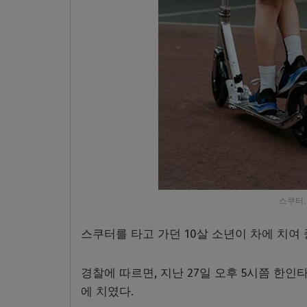
스쿠터. P
스쿠터를 타고 가던
10
살 소년이 차에 치여
경찰에 따르면, 지난
27
일 오후
5
시쯤
한인타
에 치였다.