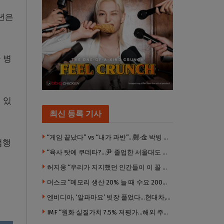
년은
 병
 있
최신 등록 기사
“게임 끝났다” vs “내가 과반”…鄭·金 박빙 전대 서로 우위 주장
법행
“육사 탓에 쿠데타?…尹 졸업한 서울대도 없애야 하나”
허지웅 “우리가 지지했던 인간들이 이 꼴 만들었다”
머스크 “메모리 생산 20% 늘 때 수요 200% 증가” … 반도체 매출 1조달러 눈 앞
엔비디아, ‘알파마요’ 빗장 풀었다…현대차, 자율주행 속도내나
IMF “원화 실질가치 7.5% 저평가…해외 주식투자 영향”