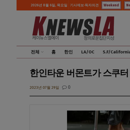
2026년 8월 6일, 목요일
기사제보·독자의견
Weekend
N
전체
홈
한인
LA/OC
S.F/Californi
한인타운 버몬트가 스쿠터 
0
2023년 07월 29일