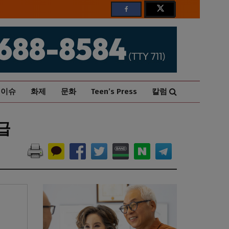
이슈
화제
문화
Teen’s Press
칼럼
급