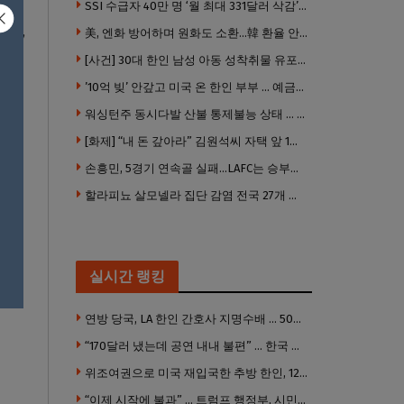
SSI 수급자 40만 명 ‘월 최대 331달러 삭감’ 위기…10만 명은 수급자격 상실
이며
,
美, 엔화 방어하며 원화도 소환…韓 환율 안정 ‘우군’ 되나
[사건] 30대 한인 남성 아동 성착취물 유포 혐의로 체포
’10억 빚’ 안갚고 미국 온 한인 부부 … 예금보험공사, 미국서 소송
문에
워싱턴주 동시다발 산불 통제불능 상태 … 이재민 수십만명
[화제] “내 돈 갚아라” 김원석씨 자택 앞 1인 광대 시위 … 한인 투자사, “108만 달러 못받아”
손흥민, 5경기 연속골 실패…LAFC는 승부차기 끝 과달라하라 격파
자들
할라피뇨 살모넬라 집단 감염 전국 27개 주 급속 확산
실시간 랭킹
연방 당국, LA 한인 간호사 지명수배 … 500만 달러 메디캐어 사기, 선고 직전 한국 도주
“170달러 냈는데 공연 내내 불편” … 한국 코미디언 LA공연, 음향 불량에 외모 비하 개그 논란
위조여권으로 미국 재입국한 추방 한인, 120만 달러 은행 사기 행각
“이제 시작에 불과” … 트럼프 행정부, 시민권 박탈 본격화