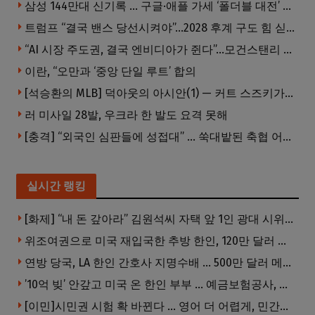
삼성 144만대 신기록 … 구글·애플 가세 ‘폴더블 대전’ 열린다
트럼프 “결국 밴스 당선시켜야”…2028 후계 구도 힘 싣나
“AI 시장 주도권, 결국 엔비디아가 쥔다”…모건스탠리 장담
이란, “오만과 ‘중앙 단일 루트’ 합의
[석승환의 MLB] 덕아웃의 아시안(1) — 커트 스즈키가 우리에게 묻는 것
러 미사일 28발, 우크라 한 발도 요격 못해
[충격] “외국인 심판들에 성접대” … 쑥대밭된 축협 어디까지 추락하나
실시간 랭킹
[화제] “내 돈 갚아라” 김원석씨 자택 앞 1인 광대 시위 … 한인 투자사, “108만 달러 못받아”
위조여권으로 미국 재입국한 추방 한인, 120만 달러 은행 사기 행각
연방 당국, LA 한인 간호사 지명수배 … 500만 달러 메디캐어 사기, 선고 직전 한국 도주
’10억 빚’ 안갚고 미국 온 한인 부부 … 예금보험공사, 미국서 소송
[이민]시민권 시험 확 바뀐다 … 영어 더 어렵게, 민간시험 도입 추진