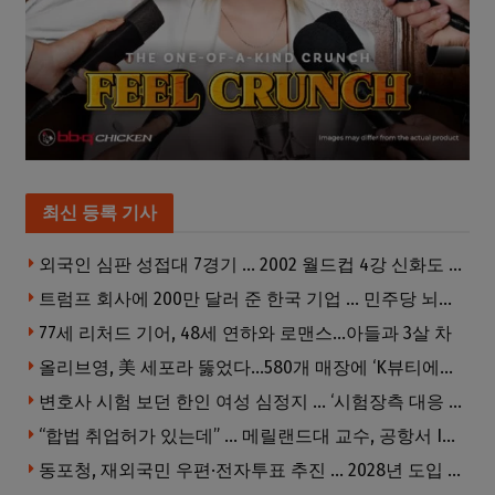
최신 등록 기사
외국인 심판 성접대 7경기 … 2002 월드컵 4강 신화도 흔들
트럼프 회사에 200만 달러 준 한국 기업 … 민주당 뇌물의혹 조사
77세 리처드 기어, 48세 연하와 로맨스…아들과 3살 차
올리브영, 美 세포라 뚫었다…580개 매장에 ‘K뷰티에딧’ 론칭
변호사 시험 보던 한인 여성 심정지 … ‘시험장측 대응 부적절’ 소송
“합법 취업허가 있는데” … 메릴랜드대 교수, 공항서 ICE에 체포, 구금 중
동포청, 재외국민 우편·전자투표 추진 … 2028년 도입 목표