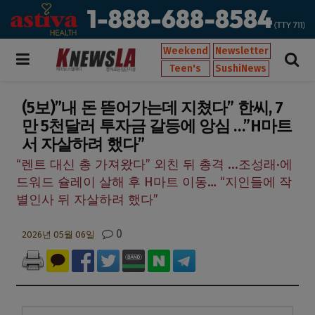
Weekend
Newsletter
Teen's
SushiNews
(5보)”내 돈 뜯어가는데 지쳤다” 한씨, 7
만 5천달러 투자금 갈등에 앙심 …”H마트
서 자살하려 했다”
“렌트 대신 총 가져왔다” 외친 뒤 총격 ...조성래·에
드워드 슐레이 살해 후 H마트 이동… “지인들에 작
별인사 뒤 자살하려 했다”
0
2026년 05월 06일