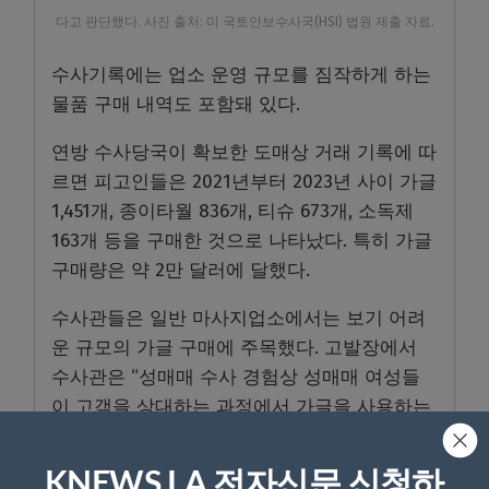
다고 판단했다. 사진 출처: 미 국토안보수사국(HSI) 법원 제출 자료.
수사기록에는 업소 운영 규모를 짐작하게 하는
물품 구매 내역도 포함돼 있다.
연방 수사당국이 확보한 도매상 거래 기록에 따
르면 피고인들은 2021년부터 2023년 사이 가글
1,451개, 종이타월 836개, 티슈 673개, 소독제
163개 등을 구매한 것으로 나타났다. 특히 가글
구매량은 약 2만 달러에 달했다.
수사관들은 일반 마사지업소에서는 보기 어려
운 규모의 가글 구매에 주목했다. 고발장에서
수사관은 “성매매 수사 경험상 성매매 여성들
이 고객을 상대하는 과정에서 가글을 사용하는
경우가 많다”고 설명했다.
KNEWS LA 전자신문 신청하
또한 유죄 인정 내용에 따르면 수사당국은 피고