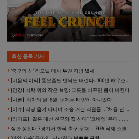
최신 등록 기사
‘축구의 신’ 리오넬 메시 부친 지병 별세
[비움의 미악] 똥오줌도 번뇌도 버린다…100년 해우소의 철학
[건강] 식탁 위의 작은 혁명: 그릇을 바꾸면 몸이 바뀐다
[시론] ‘악마의 달’ 8월, 문제는 태양이 아니었다
[이슈] 식당 옮겨 다니며 소송 거는 직원들 .. “채용 전 반드시 확인해야”
[라이프] “결혼 대신 친구와 집 산다” ‘코바잉’ 뜬다 … 내 집 마련 공식 바뀌었다
심판 성접대 7경기서 한국 축구 무패 … FIFA 국제 스캔들 번지나
‘마약 자숙’ 유아인, 남사친과 볼뽀뽀 근황