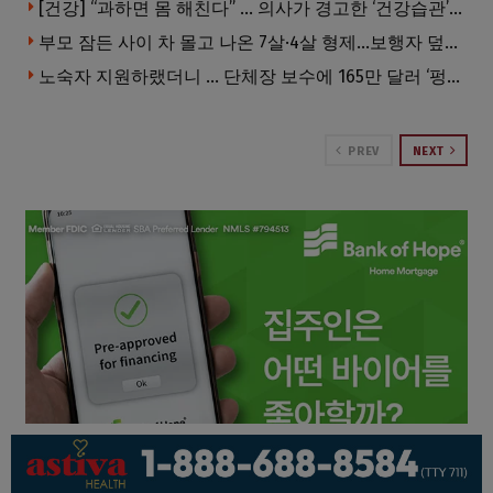
[건강] “과하면 몸 해친다” … 의사가 경고한 ‘건강습관’ 5가지
부모 잠든 사이 차 몰고 나온 7살·4살 형제…보행자 덮쳐 중태
노숙자 지원하랬더니 … 단체장 보수에 165만 달러 ‘펑펑’
PREV
NEXT