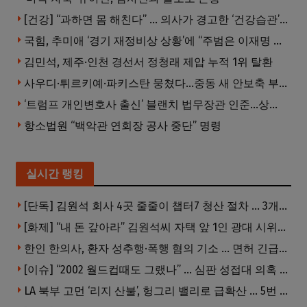
[건강] “과하면 몸 해친다” … 의사가 경고한 ‘건강습관’ 5가지
국힘, 추미애 ‘경기 재정비상 상황’에 “주범은 이재명 전 지사”
김민석, 제주·인천 경선서 정청래 제압 누적 1위 탈환
사우디·튀르키예·파키스탄 뭉쳤다…중동 새 안보축 부상하나
‘트럼프 개인변호사 출신’ 블랜치 법무장관 인준…상원 50대49 가결
항소법원 “백악관 연회장 공사 중단” 명령
실시간 랭킹
[단독] 김원석 회사 4곳 줄줄이 챕터7 청산 절차 … 3개 법인 같은 날 동시 파산 신청
[화제] “내 돈 갚아라” 김원석씨 자택 앞 1인 광대 시위 … 한인 투자사, “108만 달러 못받아”
한인 한의사, 환자 성추행·폭행 혐의 기소 … 면허 긴급정지
[이슈] “2002 월드컵때도 그랬나” … 심판 성접대 의혹 해외로 일파만파, 4강 신화까지 불똥
LA 북부 고먼 ‘리지 산불’, 헝그리 밸리로 급확산 … 5번 Fwy 양방향 전면 폐쇄