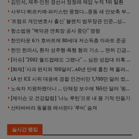
김민석, 제주·인천 경선서 정청래 제압 누적 1위 탈환
사우디·튀르키예·파키스탄 뭉쳤다…중동 새 안보축 부상하나
‘트럼프 개인변호사 출신’ 블랜치 법무장관 인준…상원 50대49 가결
항소법원 “백악관 연회장 공사 중단” 명령
한인타운 6가 호바트에 80세대 저소득층 아파트 준공
한인 한의사, 환자 성추행·폭행 혐의 기소 … 면허 긴급정지
[이슈] “2002 월드컵때도 그랬나” … 심판 성접대 의혹 해외로 일파만파, 4강 신화까지 불똥
[화제] ‘사과 편지와 100달러’…40년 만에 훔친 책 돌려준 절도범
LA 반 ICE 시위 대응에 경찰 인건비만 1,700만 달러 썼다.
노숙자 지원하랬더니 … 단체장 보수에 165만 달러 ‘펑펑’
[제이슨 오 건강칼럼] ‘나노 루틴’으로 내 몸 기적 만들기
산타바바라 동물원 레서판다 ‘루비’ 숨져
실시간 랭킹