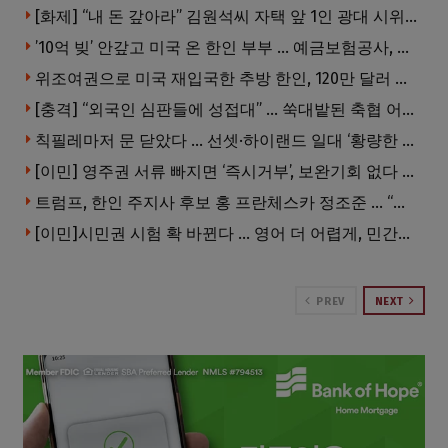
[화제] “내 돈 갚아라” 김원석씨 자택 앞 1인 광대 시위 … 한인 투자사, “108만 달러 못받아”
’10억 빚’ 안갚고 미국 온 한인 부부 … 예금보험공사, 미국서 소송
위조여권으로 미국 재입국한 추방 한인, 120만 달러 은행 사기 행각
[충격] “외국인 심판들에 성접대” … 쑥대밭된 축협 어디까지 추락하나
칙필레마저 문 닫았다 … 선셋·하이랜드 일대 ‘황량한 거리’로
[이민] 영주권 서류 빠지면 ‘즉시거부’, 보완기회 없다 … 이민심사 8월부터 확 바뀐다
트럼프, 한인 주지사 후보 홍 프란체스카 정조준 … “미치광이다”
[이민]시민권 시험 확 바뀐다 … 영어 더 어렵게, 민간시험 도입 추진
PREV
NEXT