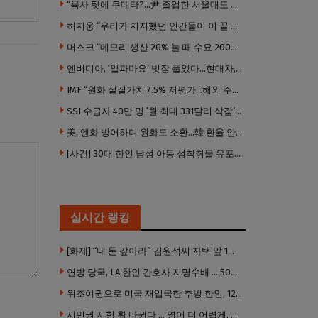
“육사 탓에 쿠데타?…尹 졸업한 서울대도 없애야 하나”
허지웅 “우리가 지지했던 인간들이 이 꼴 만들었다”
머스크 “메모리 생산 20% 늘 때 수요 200% 증가” … 반도체 매출 1조달러 눈 앞
엔비디아, ‘알파마요’ 빗장 풀었다…현대차, 자율주행 속도내나
IMF “원화 실질가치 7.5% 저평가…해외 주식투자 영향”
SSI 수급자 40만 명 ‘월 최대 331달러 삭감’ 위기…10만 명은 수급자격 상실
美, 엔화 방어하며 원화도 소환…韓 환율 안정 ‘우군’ 되나
[사건] 30대 한인 남성 아동 성착취물 유포 혐의로 체포
실시간 랭킹
[화제] “내 돈 갚아라” 김원석씨 자택 앞 1인 광대 시위 … 한인 투자사, “108만 달러 못받아”
연방 당국, LA 한인 간호사 지명수배 … 500만 달러 메디캐어 사기, 선고 직전 한국 도주
위조여권으로 미국 재입국한 추방 한인, 120만 달러 은행 사기 행각
시민권 시험 확 바뀐다 … 영어 더 어렵게, 민간시험 도입 추진