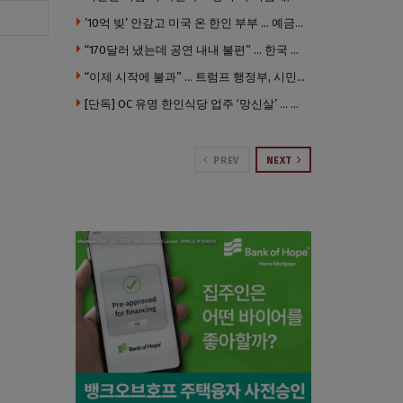
’10억 빚’ 안갚고 미국 온 한인 부부 … 예금보험공사, 미국서 소송
“170달러 냈는데 공연 내내 불편” … 한국 코미디언 LA공연, 음향 불량에 외모 비하 개그 논란
“이제 시작에 불과” … 트럼프 행정부, 시민권 박탈 본격화
[단독] OC 유명 한인식당 업주 ‘망신살’ … 육류대금 안 갚자 식당서 공개추심
PREV
NEXT