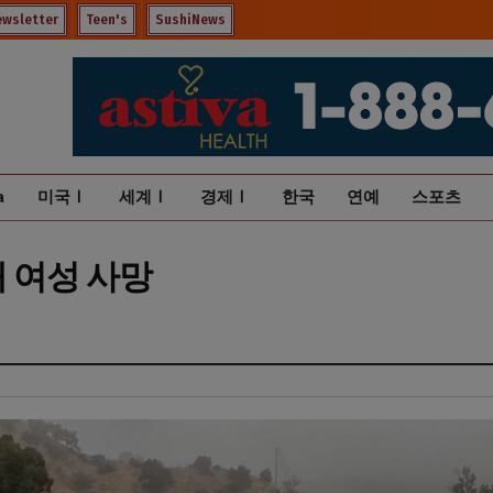
ewsletter
Teen's
SushiNews
a
미국Ⅰ
세계Ⅰ
경제Ⅰ
한국
연예
스포츠
대 여성 사망