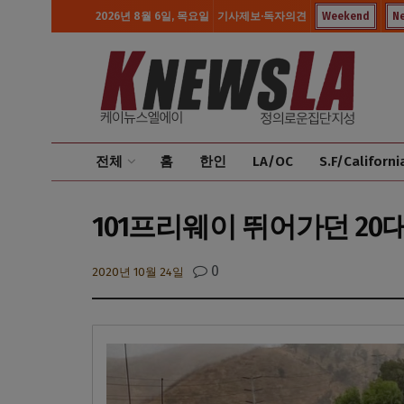
2026년 8월 6일, 목요일
기사제보·독자의견
Weekend
N
전체
홈
한인
LA/OC
S.F/Californi
101프리웨이 뛰어가던 20
0
2020년 10월 24일