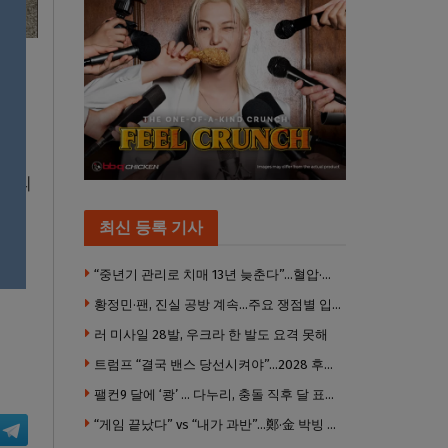
버겐
전자의
최신 등록 기사
“중년기 관리로 치매 13년 늦춘다”…혈압·당뇨·금연 시기가 골든타임
황정민·팬, 진실 공방 계속…주요 쟁점별 입장 정리
러 미사일 28발, 우크라 한 발도 요격 못해
트럼프 “결국 밴스 당선시켜야”…2028 후계 구도 힘 싣나
팰컨9 달에 ‘쾅’ … 다누리, 충돌 직후 달 표면 촬영 유일 탐사선
“게임 끝났다” vs “내가 과반”…鄭·金 박빙 전대 서로 우위 주장