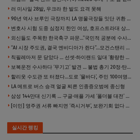
러 미사일 28발, 우크라 한 발도 요격 못해
90년 역사 브루인 극장까지 LA 명물극장들 잇단 귀환 … 할리웃 경기 살아났다
변호사 시험 도중 심정지 한인 여성, 호프스트라대 상대 소송
외신들도 주목한 한국축구 파문…”국민적 공분에 수사 재개”
“AI 시장 주도권, 결국 엔비디아가 쥔다”…모건스탠리 장담
칙필레마저 문 닫았다 … 선셋·하이랜드 일대 ‘황량한 거리’로
보복운전 수사하다 ‘무기고’ 발견 … 불법 총기 20정·탄약 2만 발 압수
할리웃 수도관 또 터졌다…도로 ‘물바다’, 주민 100여명 영향
LA 메트로 버스 승객 얼굴 찌른 인종증오범에 종신형
삼성 144만대 신기록 … 구글·애플 가세 ‘폴더블 대전’ 열린다
[이민] 영주권 서류 빠지면 ‘즉시거부’, 보완기회 없다 … 이민심사 8월부터 확 바뀐다
실시간 랭킹