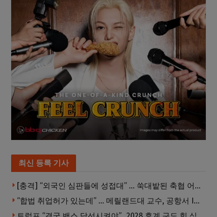
최신 등록 기사
[충격] “외국인 심판들에 성접대” … 쑥대밭된 축협 어디까지 추락하나
“합법 취업허가 있는데” … 메릴랜드대 교수, 공항서 ICE에 체포, 구금 중
트럼프 “결국 밴스 당선시켜야”…2028 후계 구도 힘 싣나