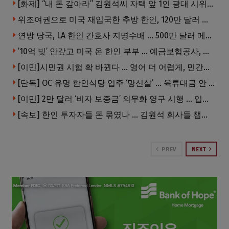
[화제] “내 돈 갚아라” 김원석씨 자택 앞 1인 광대 시위 … 한인 투자사, “108만 달러 못받아”
위조여권으로 미국 재입국한 추방 한인, 120만 달러 은행 사기 행각
연방 당국, LA 한인 간호사 지명수배 … 500만 달러 메디캐어 사기, 선고 직전 한국 도주
’10억 빚’ 안갚고 미국 온 한인 부부 … 예금보험공사, 미국서 소송
[이민]시민권 시험 확 바뀐다 … 영어 더 어렵게, 민간시험 도입 추진
[단독] OC 유명 한인식당 업주 ‘망신살’ … 육류대금 안 갚자 식당서 공개추심
[이민] 2만 달러 ‘비자 보증금’ 의무화 영구 시행 … 입국 문턱 더 높아진다.
[속보] 한인 투자자들 돈 묶였나 … 김원석 회사들 챕터7 강제파산·자진파산 잇따라 신청
PREV
NEXT