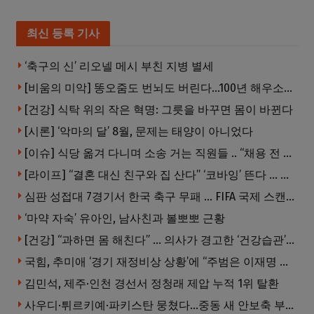
최신 등록 기사
‘축구의 신’ 리오넬 메시 부친 지병 별세
[비움의 미악] 똥오줌도 번뇌도 버린다…100년 해우소의 철학
[건강] 식탁 위의 작은 혁명: 그릇을 바꾸면 몸이 바뀐다
[시론] ‘악마의 달’ 8월, 문제는 태양이 아니었다
[이슈] 식당 옮겨 다니며 소송 거는 직원들 .. “채용 전 반드시 확인해야”
[라이프] “결혼 대신 친구와 집 산다” ‘코바잉’ 뜬다 … 내 집 마련 공식 바뀌었다
심판 성접대 7경기서 한국 축구 무패 … FIFA 국제 스캔들 번지나
‘마약 자숙’ 유아인, 남사친과 볼뽀뽀 근황
[건강] “과하면 몸 해친다” … 의사가 경고한 ‘건강습관’ 5가지
국힘, 추미애 ‘경기 재정비상 상황’에 “주범은 이재명 전 지사”
김민석, 제주·인천 경선서 정청래 제압 누적 1위 탈환
사우디·튀르키예·파키스탄 뭉쳤다…중동 새 안보축 부상하나