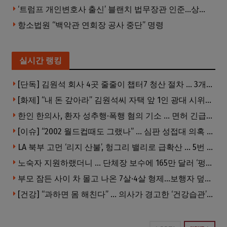
‘트럼프 개인변호사 출신’ 블랜치 법무장관 인준…상원 50대49 가결
항소법원 “백악관 연회장 공사 중단” 명령
실시간 랭킹
[단독] 김원석 회사 4곳 줄줄이 챕터7 청산 절차 … 3개 법인 같은 날 동시 파산 신청
[화제] “내 돈 갚아라” 김원석씨 자택 앞 1인 광대 시위 … 한인 투자사, “108만 달러 못받아”
한인 한의사, 환자 성추행·폭행 혐의 기소 … 면허 긴급정지
[이슈] “2002 월드컵때도 그랬나” … 심판 성접대 의혹 해외로 일파만파, 4강 신화까지 불똥
LA 북부 고먼 ‘리지 산불’, 헝그리 밸리로 급확산 … 5번 Fwy 양방향 전면 폐쇄
노숙자 지원하랬더니 … 단체장 보수에 165만 달러 ‘펑펑’
부모 잠든 사이 차 몰고 나온 7살·4살 형제…보행자 덮쳐 중태
[건강] “과하면 몸 해친다” … 의사가 경고한 ‘건강습관’ 5가지