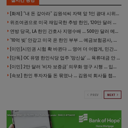
실시간 랭킹
[화제] “내 돈 갚아라” 김원석씨 자택 앞 1인 광대 시위 … 한인 투자사, “108만 달러 못받아”
위조여권으로 미국 재입국한 추방 한인, 120만 달러 은행 사기 행각
연방 당국, LA 한인 간호사 지명수배 … 500만 달러 메디캐어 사기, 선고 직전 한국 도주
’10억 빚’ 안갚고 미국 온 한인 부부 … 예금보험공사, 미국서 소송
[이민]시민권 시험 확 바뀐다 … 영어 더 어렵게, 민간시험 도입 추진
[단독] OC 유명 한인식당 업주 ‘망신살’ … 육류대금 안 갚자 식당서 공개추심
[이민] 2만 달러 ‘비자 보증금’ 의무화 영구 시행 … 입국 문턱 더 높아진다.
[속보] 한인 투자자들 돈 묶였나 … 김원석 회사들 챕터7 강제파산·자진파산 잇따라 신청
PREV
NEXT