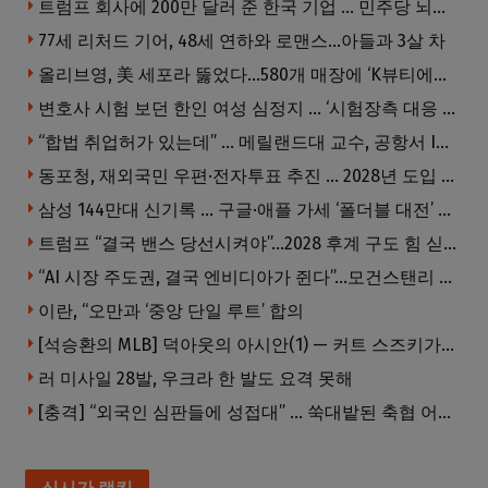
트럼프 회사에 200만 달러 준 한국 기업 … 민주당 뇌물의혹 조사
77세 리처드 기어, 48세 연하와 로맨스…아들과 3살 차
올리브영, 美 세포라 뚫었다…580개 매장에 ‘K뷰티에딧’ 론칭
변호사 시험 보던 한인 여성 심정지 … ‘시험장측 대응 부적절’ 소송
“합법 취업허가 있는데” … 메릴랜드대 교수, 공항서 ICE에 체포, 구금 중
동포청, 재외국민 우편·전자투표 추진 … 2028년 도입 목표
삼성 144만대 신기록 … 구글·애플 가세 ‘폴더블 대전’ 열린다
트럼프 “결국 밴스 당선시켜야”…2028 후계 구도 힘 싣나
“AI 시장 주도권, 결국 엔비디아가 쥔다”…모건스탠리 장담
이란, “오만과 ‘중앙 단일 루트’ 합의
[석승환의 MLB] 덕아웃의 아시안(1) — 커트 스즈키가 우리에게 묻는 것
러 미사일 28발, 우크라 한 발도 요격 못해
[충격] “외국인 심판들에 성접대” … 쑥대밭된 축협 어디까지 추락하나