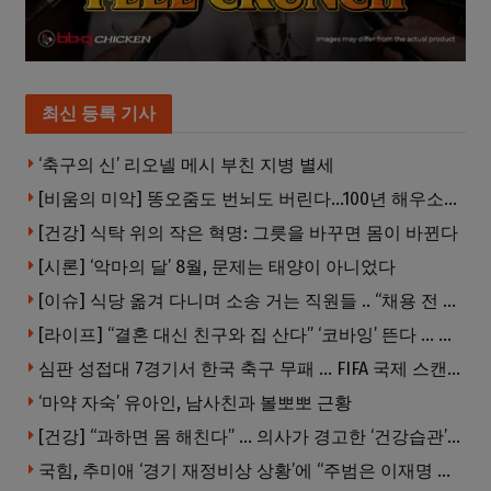
최신 등록 기사
‘축구의 신’ 리오넬 메시 부친 지병 별세
[비움의 미악] 똥오줌도 번뇌도 버린다…100년 해우소의 철학
[건강] 식탁 위의 작은 혁명: 그릇을 바꾸면 몸이 바뀐다
[시론] ‘악마의 달’ 8월, 문제는 태양이 아니었다
[이슈] 식당 옮겨 다니며 소송 거는 직원들 .. “채용 전 반드시 확인해야”
[라이프] “결혼 대신 친구와 집 산다” ‘코바잉’ 뜬다 … 내 집 마련 공식 바뀌었다
심판 성접대 7경기서 한국 축구 무패 … FIFA 국제 스캔들 번지나
‘마약 자숙’ 유아인, 남사친과 볼뽀뽀 근황
[건강] “과하면 몸 해친다” … 의사가 경고한 ‘건강습관’ 5가지
국힘, 추미애 ‘경기 재정비상 상황’에 “주범은 이재명 전 지사”