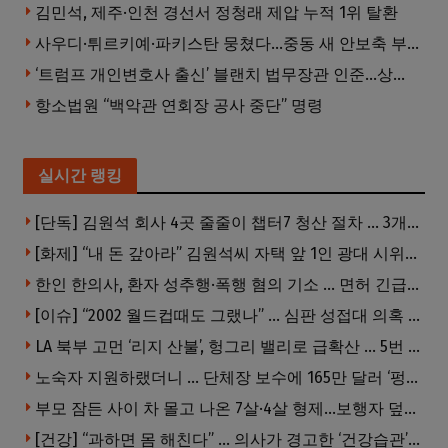
김민석, 제주·인천 경선서 정청래 제압 누적 1위 탈환
사우디·튀르키예·파키스탄 뭉쳤다…중동 새 안보축 부상하나
‘트럼프 개인변호사 출신’ 블랜치 법무장관 인준…상원 50대49 가결
항소법원 “백악관 연회장 공사 중단” 명령
실시간 랭킹
[단독] 김원석 회사 4곳 줄줄이 챕터7 청산 절차 … 3개 법인 같은 날 동시 파산 신청
[화제] “내 돈 갚아라” 김원석씨 자택 앞 1인 광대 시위 … 한인 투자사, “108만 달러 못받아”
한인 한의사, 환자 성추행·폭행 혐의 기소 … 면허 긴급정지
[이슈] “2002 월드컵때도 그랬나” … 심판 성접대 의혹 해외로 일파만파, 4강 신화까지 불똥
LA 북부 고먼 ‘리지 산불’, 헝그리 밸리로 급확산 … 5번 Fwy 양방향 전면 폐쇄
노숙자 지원하랬더니 … 단체장 보수에 165만 달러 ‘펑펑’
부모 잠든 사이 차 몰고 나온 7살·4살 형제…보행자 덮쳐 중태
[건강] “과하면 몸 해친다” … 의사가 경고한 ‘건강습관’ 5가지