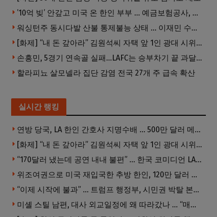
’10억 빚’ 안갚고 미국 온 한인 부부 … 예금보험공사, 미국서 소송
워싱턴주 동시다발 산불 통제불능 상태 … 이재민 수십만명
[화제] “내 돈 갚아라” 김원석씨 자택 앞 1인 광대 시위 … 한인 투자사, “108만 달러 못받아”
손흥민, 5경기 연속골 실패…LAFC는 승부차기 끝 과달라하라 격파
할라피뇨 살모넬라 집단 감염 전국 27개 주 급속 확산
실시간 랭킹
연방 당국, LA 한인 간호사 지명수배 … 500만 달러 메디캐어 사기, 선고 직전 한국 도주
[화제] “내 돈 갚아라” 김원석씨 자택 앞 1인 광대 시위 … 한인 투자사, “108만 달러 못받아”
“170달러 냈는데 공연 내내 불편” … 한국 코미디언 LA공연, 음향 불량에 외모 비하 개그 논란
위조여권으로 미국 재입국한 추방 한인, 120만 달러 은행 사기 행각
“이제 시작에 불과” … 트럼프 행정부, 시민권 박탈 본격화
미셸 스틸 남편, 대사 외교일정에 왜 따라갔나 … “매우 이례적”