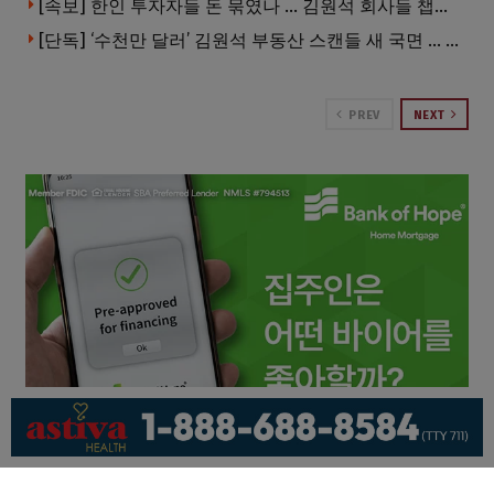
[속보] 한인 투자자들 돈 묶였나 … 김원석 회사들 챕터7 강제파산·자진파산 잇따라 신청
[단독] ‘수천만 달러’ 김원석 부동산 스캔들 새 국면 … 한인 투자자들 소송 잇따라 ‘디폴트’ 절차
PREV
NEXT