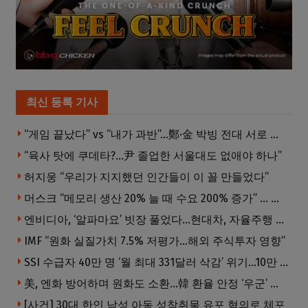
최신 등록 기사
“게임 끝났다” vs “내가 과반”…鄭·金 박빙 전대 서로 우위 주장
“육사 탓에 쿠데타?…尹 졸업한 서울대도 없애야 하나”
허지웅 “우리가 지지했던 인간들이 이 꼴 만들었다”
머스크 “메모리 생산 20% 늘 때 수요 200% 증가” … 반도체 매출 1조달러 눈 앞
엔비디아, ‘알파마요’ 빗장 풀었다…현대차, 자율주행 속도내나
IMF “원화 실질가치 7.5% 저평가…해외 주식투자 영향”
SSI 수급자 40만 명 ‘월 최대 331달러 삭감’ 위기…10만 명은 수급자격 상실
美, 엔화 방어하며 원화도 소환…韓 환율 안정 ‘우군’ 되나
[사건] 30대 한인 남성 아동 성착취물 유포 혐의로 체포