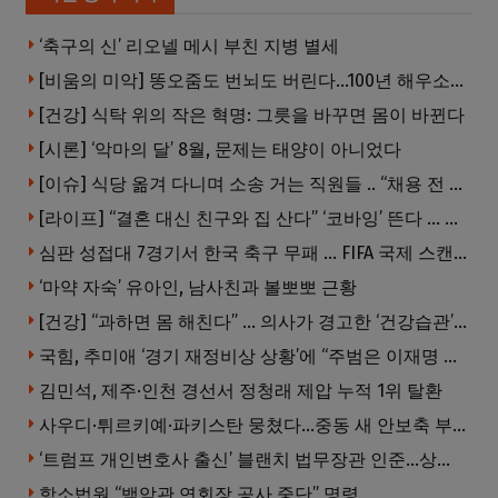
‘축구의 신’ 리오넬 메시 부친 지병 별세
[비움의 미악] 똥오줌도 번뇌도 버린다…100년 해우소의 철학
[건강] 식탁 위의 작은 혁명: 그릇을 바꾸면 몸이 바뀐다
[시론] ‘악마의 달’ 8월, 문제는 태양이 아니었다
[이슈] 식당 옮겨 다니며 소송 거는 직원들 .. “채용 전 반드시 확인해야”
[라이프] “결혼 대신 친구와 집 산다” ‘코바잉’ 뜬다 … 내 집 마련 공식 바뀌었다
심판 성접대 7경기서 한국 축구 무패 … FIFA 국제 스캔들 번지나
‘마약 자숙’ 유아인, 남사친과 볼뽀뽀 근황
[건강] “과하면 몸 해친다” … 의사가 경고한 ‘건강습관’ 5가지
국힘, 추미애 ‘경기 재정비상 상황’에 “주범은 이재명 전 지사”
김민석, 제주·인천 경선서 정청래 제압 누적 1위 탈환
사우디·튀르키예·파키스탄 뭉쳤다…중동 새 안보축 부상하나
‘트럼프 개인변호사 출신’ 블랜치 법무장관 인준…상원 50대49 가결
항소법원 “백악관 연회장 공사 중단” 명령