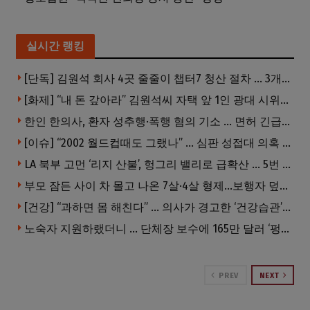
실시간 랭킹
[단독] 김원석 회사 4곳 줄줄이 챕터7 청산 절차 … 3개 법인 같은 날 동시 파산 신청
[화제] “내 돈 갚아라” 김원석씨 자택 앞 1인 광대 시위 … 한인 투자사, “108만 달러 못받아”
한인 한의사, 환자 성추행·폭행 혐의 기소 … 면허 긴급정지
[이슈] “2002 월드컵때도 그랬나” … 심판 성접대 의혹 해외로 일파만파, 4강 신화까지 불똥
LA 북부 고먼 ‘리지 산불’, 헝그리 밸리로 급확산 … 5번 Fwy 양방향 전면 폐쇄
부모 잠든 사이 차 몰고 나온 7살·4살 형제…보행자 덮쳐 중태
[건강] “과하면 몸 해친다” … 의사가 경고한 ‘건강습관’ 5가지
노숙자 지원하랬더니 … 단체장 보수에 165만 달러 ‘펑펑’
PREV
NEXT