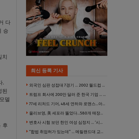
선거 다
 승
일치
최신 등록 기사
다.
외국인 심판 성접대 7경기 … 2002 월드컵 4강 신화도 흔들
성된
트럼프 회사에 200만 달러 준 한국 기업 … 민주당 뇌물의혹 조사
진모델
77세 리처드 기어, 48세 연하와 로맨스…아들과 3살 차
올리브영, 美 세포라 뚫었다…580개 매장에 ‘K뷰티에딧’ 론칭
변호사 시험 보던 한인 여성 심정지 … ‘시험장측 대응 부적절’ 소송
든 후
“합법 취업허가 있는데” … 메릴랜드대 교수, 공항서 ICE에 체포, 구금 중