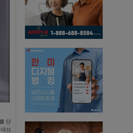
를 단
 대선