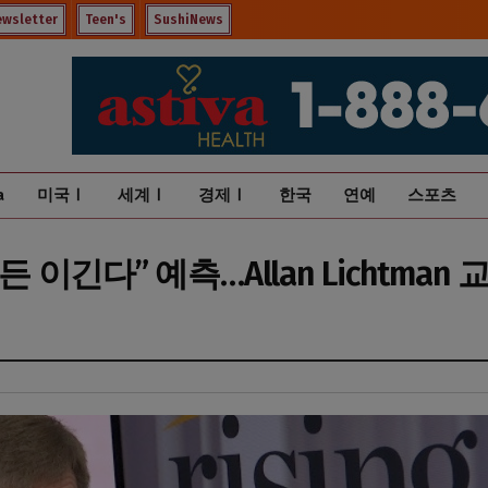
ewsletter
Teen's
SushiNews
a
미국Ⅰ
세계Ⅰ
경제Ⅰ
한국
연예
스포츠
 이긴다” 예측…Allan Lichtman 