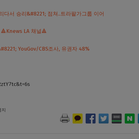
로리다서 승리&#8221; 점쳐..트라팔가그룹 이어
Knews LA 채널🔺
8221; YouGov/CBS조사, 유권자 48%
ztY7tc&t=6s
 금지