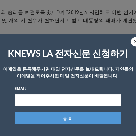
럼프의 승리를 예견토록 했다”며 “2019년까지만해도 이번 선
중 몇 개의 키 변수가 변하면서 트럼프 대통령의 패배가 예견
불리하게 변화됐다고 밝혔다. 13개 키 변후들 중 6개 이상의 
KNEWS LA 전자신문 신청하기
게 된다. 트럼프 패배예측 요건인 6개의 키 변수보다 1개가 
이메일을 등록해주시면 매일 전자신문을 보내드립니다. 지인들의
이메일을 적어주시면 매일 전자신문이 배달됩니다.
 변수는 다음의 7개다.
EMAIL
중간선거패배..정당입지 약화
 불경기