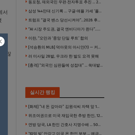
동포청, 재외국민 우편·전자투표 추진 … 2028년 도입 목표
삼성 144만대 신기록 … 구글·애플 가세 ‘폴더블 대전’ 열린다
거에서
됐
트럼프 “결국 밴스 당선시켜야”…2028 후계 구도 힘 싣나
“AI 시장 주도권, 결국 엔비디아가 쥔다”…모건스탠리 장담
이란, “오만과 ‘중앙 단일 루트’ 합의
키 변
[석승환의 MLB] 덕아웃의 아시안(1) — 커트 스즈키가 우리에게 묻는 것
더 많
러 미사일 28발, 우크라 한 발도 요격 못해
[충격] “외국인 심판들에 성접대” … 쑥대밭된 축협 어디까지 추락하나
실시간 랭킹
[화제] “내 돈 갚아라” 김원석씨 자택 앞 1인 광대 시위 … 한인 투자사, “108만 달러 못받아”
위조여권으로 미국 재입국한 추방 한인, 120만 달러 은행 사기 행각
연방 당국, LA 한인 간호사 지명수배 … 500만 달러 메디캐어 사기, 선고 직전 한국 도주
’10억 빚’ 안갚고 미국 온 한인 부부 … 예금보험공사, 미국서 소송