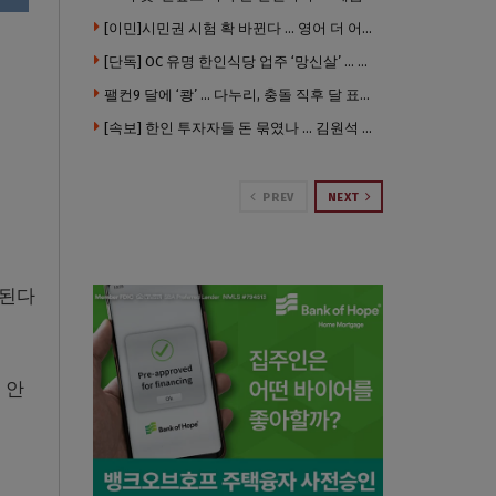
[이민]시민권 시험 확 바뀐다 … 영어 더 어렵게, 민간시험 도입 추진
[단독] OC 유명 한인식당 업주 ‘망신살’ … 육류대금 안 갚자 식당서 공개추심
팰컨9 달에 ‘쾅’ … 다누리, 충돌 직후 달 표면 촬영 유일 탐사선
[속보] 한인 투자자들 돈 묶였나 … 김원석 회사들 챕터7 강제파산·자진파산 잇따라 신청
PREV
NEXT
견된다
 안