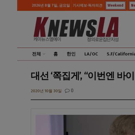
2026년 8월 7일, 금요일
기사제보·독자의견
Weekend
N
전체
홈
한인
LA/OC
S.F/Californi
대선 ‘쪽집게’, “이번엔 바이든
0
2020년 10월 30일