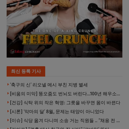
최신 등록 기사
‘축구의 신’ 리오넬 메시 부친 지병 별세
[비움의 미악] 똥오줌도 번뇌도 버린다…100년 해우소의 철학
[건강] 식탁 위의 작은 혁명: 그릇을 바꾸면 몸이 바뀐다
[시론] ‘악마의 달’ 8월, 문제는 태양이 아니었다
[이슈] 식당 옮겨 다니며 소송 거는 직원들 .. “채용 전 반드시 확인해야”