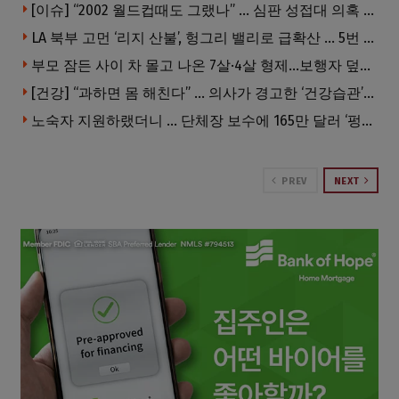
[이슈] “2002 월드컵때도 그랬나” … 심판 성접대 의혹 해외로 일파만파, 4강 신화까지 불똥
LA 북부 고먼 ‘리지 산불’, 헝그리 밸리로 급확산 … 5번 Fwy 양방향 전면 폐쇄
부모 잠든 사이 차 몰고 나온 7살·4살 형제…보행자 덮쳐 중태
[건강] “과하면 몸 해친다” … 의사가 경고한 ‘건강습관’ 5가지
노숙자 지원하랬더니 … 단체장 보수에 165만 달러 ‘펑펑’
PREV
NEXT