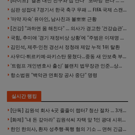
[라이프] “결혼 대신 친구와 집 산다” ‘코바잉’ 뜬다 … 내 집 마련 공식 바뀌었다
심판 성접대 7경기서 한국 축구 무패 … FIFA 국제 스캔들 번지나
‘마약 자숙’ 유아인, 남사친과 볼뽀뽀 근황
[건강] “과하면 몸 해친다” … 의사가 경고한 ‘건강습관’ 5가지
국힘, 추미애 ‘경기 재정비상 상황’에 “주범은 이재명 전 지사”
김민석, 제주·인천 경선서 정청래 제압 누적 1위 탈환
사우디·튀르키예·파키스탄 뭉쳤다…중동 새 안보축 부상하나
‘트럼프 개인변호사 출신’ 블랜치 법무장관 인준…상원 50대49 가결
항소법원 “백악관 연회장 공사 중단” 명령
실시간 랭킹
[단독] 김원석 회사 4곳 줄줄이 챕터7 청산 절차 … 3개 법인 같은 날 동시 파산 신청
[화제] “내 돈 갚아라” 김원석씨 자택 앞 1인 광대 시위 … 한인 투자사, “108만 달러 못받아”
한인 한의사, 환자 성추행·폭행 혐의 기소 … 면허 긴급정지