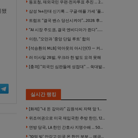
동포청, 재외국민 우편·전자투표 추진 … 2028년 도입 목표
계됐
삼성 144만대 신기록 … 구글·애플 가세 ‘폴더블 대전’ 열린다
트럼프 “결국 밴스 당선시켜야”…2028 후계 구도 힘 싣나
“AI 시장 주도권, 결국 엔비디아가 쥔다”…모건스탠리 장담
이란, “오만과 ‘중앙 단일 루트’ 합의
[석승환의 MLB] 덕아웃의 아시안(1) — 커트 스즈키가 우리에게 묻는 것
러 미사일 28발, 우크라 한 발도 요격 못해
[충격] “외국인 심판들에 성접대” … 쑥대밭된 축협 어디까지 추락하나
실시간 랭킹
[화제] “내 돈 갚아라” 김원석씨 자택 앞 1인 광대 시위 … 한인 투자사, “108만 달러 못받아”
위조여권으로 미국 재입국한 추방 한인, 120만 달러 은행 사기 행각
연방 당국, LA 한인 간호사 지명수배 … 500만 달러 메디캐어 사기, 선고 직전 한국 도주
’10억 빚’ 안갚고 미국 온 한인 부부 … 예금보험공사, 미국서 소송