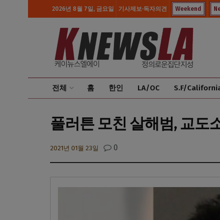
2026년 8월 7일, 금요일
기사제보·독자의견
Weekend
N
전체
홈
한인
LA/OC
S.F/Californi
풀러튼 모친 살해범, 교도
0
2021년 01월 23일