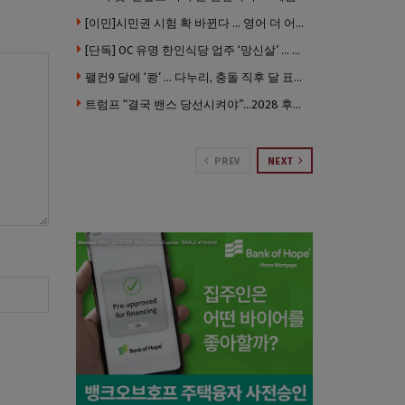
[이민]시민권 시험 확 바뀐다 … 영어 더 어렵게, 민간시험 도입 추진
[단독] OC 유명 한인식당 업주 ‘망신살’ … 육류대금 안 갚자 식당서 공개추심
팰컨9 달에 ‘쾅’ … 다누리, 충돌 직후 달 표면 촬영 유일 탐사선
트럼프 “결국 밴스 당선시켜야”…2028 후계 구도 힘 싣나
PREV
NEXT