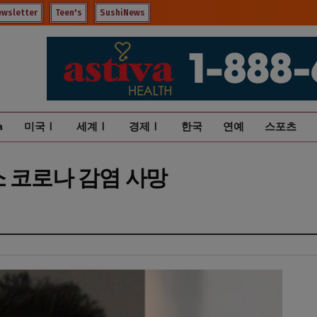
ewsletter
Teen's
SushiNews
a
미국Ⅰ
세계Ⅰ
경제Ⅰ
한국
연예
스포츠
소 코로나 감염 사망