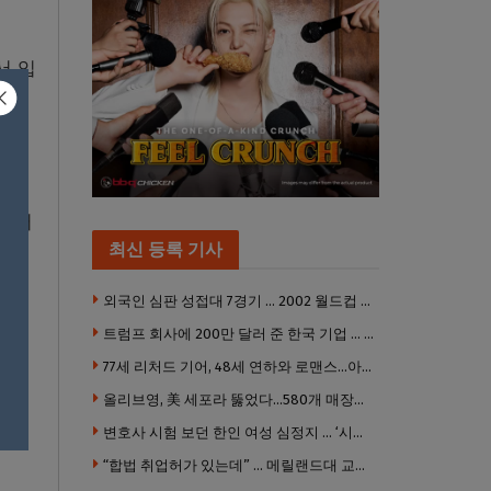
서 입
휘둘러
최신 등록 기사
외국인 심판 성접대 7경기 … 2002 월드컵 4강 신화도 흔들
트럼프 회사에 200만 달러 준 한국 기업 … 민주당 뇌물의혹 조사
77세 리처드 기어, 48세 연하와 로맨스…아들과 3살 차
올리브영, 美 세포라 뚫었다…580개 매장에 ‘K뷰티에딧’ 론칭
변호사 시험 보던 한인 여성 심정지 … ‘시험장측 대응 부적절’ 소송
프가
“합법 취업허가 있는데” … 메릴랜드대 교수, 공항서 ICE에 체포, 구금 중